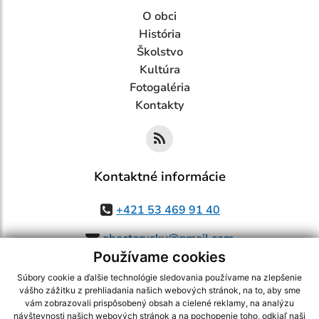
O obci
História
Školstvo
Kultúra
Fotogaléria
Kontakty
Kontaktné informácie
+421 53 469 91 40
obectorysky@gmail.com
Používame cookies
Súbory cookie a ďalšie technológie sledovania používame na zlepšenie
vášho zážitku z prehliadania našich webových stránok, na to, aby sme
využite možnosť získavania aktuálnych informácií s využitím RSS
,
vám zobrazovali prispôsobený obsah a cielené reklamy, na analýzu
CMS systém (redakčný) systém ECHELON 2,
Mapa stránok
,
web portál
,
návštevnosti našich webových stránok a na pochopenie toho, odkiaľ naši