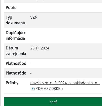
Popis
Platnosť do:
Typ
VZN
dokumentu
Doplňujúce
Filtrovať
Reset
informácie
Dátum
26.11.2024
zverejnenia
Platnosť od
-
Platnosť do
-
Prílohy
navrh_vzn_c._5_2024_o_nakladani_s_o...
(PDF, 637.08KB )
späť