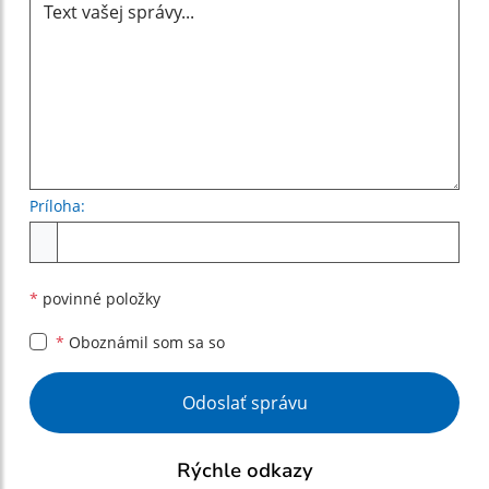
Príloha:
Príloha
*
povinné položky
*
Oboznámil som sa so
Google reCaptcha Response
Odoslať správu
Rýchle odkazy