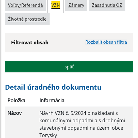
Voľby/Referendá
VZN
Zámery
Zasadnutia OZ
Životné prostredie
Filtrovať obsah
Rozbaliť obsah filtra
Názov:
späť
Popis:
Detail úradného dokumentu
Dátum zverejnenia od:
Položka
Informácia
Názov
Návrh VZN č. 5/2024 o nakladaní s
Dátum zverejnenia do:
komunálnymi odpadmi a s drobnými
stavebnými odpadmi na území obce
Platnosť od:
Torysky