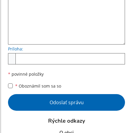
Príloha:
Príloha
*
povinné položky
*
Oboznámil som sa so
Google reCaptcha Response
Odoslať správu
Rýchle odkazy
O obci