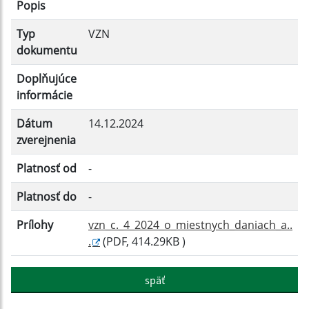
Popis
Typ
VZN
Platnosť do:
dokumentu
Doplňujúce
informácie
Filtrovať
Reset
Dátum
14.12.2024
zverejnenia
Platnosť od
-
Platnosť do
-
Prílohy
vzn_c._4_2024_o_miestnych_daniach_a..
.
(PDF, 414.29KB )
späť