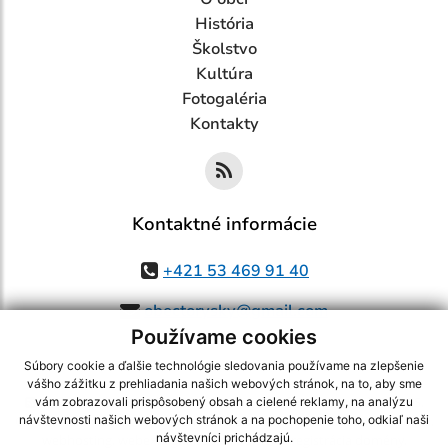
História
Školstvo
Kultúra
Fotogaléria
Kontakty
Kontaktné informácie
+421 53 469 91 40
obectorysky@gmail.com
Používame cookies
Súbory cookie a ďalšie technológie sledovania používame na zlepšenie
vášho zážitku z prehliadania našich webových stránok, na to, aby sme
využite možnosť získavania aktuálnych informácií s využitím RSS
,
vám zobrazovali prispôsobený obsah a cielené reklamy, na analýzu
CMS systém (redakčný) systém ECHELON 2,
Mapa stránok
,
web portál
,
návštevnosti našich webových stránok a na pochopenie toho, odkiaľ naši
návštevníci prichádzajú.
webhosting
,
webex.digital, s.r.o.
,
domény
,
registrácia domény
,