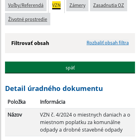
Voľby/Referendá
VZN
Zámery
Zasadnutia OZ
Životné prostredie
Filtrovať obsah
Rozbaliť obsah filtra
Názov:
späť
Popis:
Detail úradného dokumentu
Dátum zverejnenia od:
Položka
Informácia
Názov
VZN č. 4/2024 o miestnych daniach a o
Dátum zverejnenia do:
miestnom poplatku za komunálne
odpady a drobné stavebné odpady
Platnosť od: