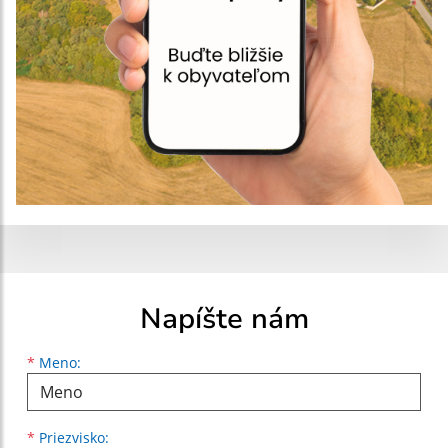
Napíšte nám
Meno
Priezvisko
E-mailová adresa
*
Meno:
*
Priezvisko: