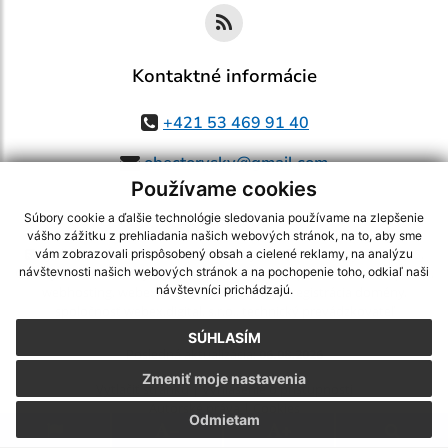
Kontaktné informácie
+421 53 469 91 40
obectorysky@gmail.com
Používame cookies
Súbory cookie a ďalšie technológie sledovania používame na zlepšenie
vášho zážitku z prehliadania našich webových stránok, na to, aby sme
využite možnosť získavania aktuálnych informácií s využitím RSS
,
vám zobrazovali prispôsobený obsah a cielené reklamy, na analýzu
CMS systém (redakčný) systém ECHELON 2,
Mapa stránok
,
web portál
,
návštevnosti našich webových stránok a na pochopenie toho, odkiaľ naši
návštevníci prichádzajú.
webhosting
,
webex.digital, s.r.o.
,
domény
,
registrácia domény
,
spoločnosť webex.digital, s.r.o.
,
technický prevádzkovateľ
SÚHLASÍM
Posledná aktualizácia:
06.08.2026
Zmeniť moje nastavenia
Vytlačiť stránku
|
Vyhlásenie o prístupnosti
Autorské práva
|
Cookies
Odmietam