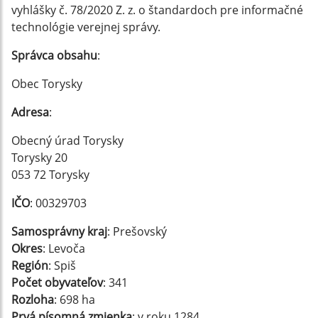
vyhlášky č. 78/2020 Z. z. o štandardoch pre informačné
technológie verejnej správy.
Správca obsahu
:
Obec Torysky
Adresa
:
Obecný úrad Torysky
Torysky 20
053 72 Torysky
IČO
: 00329703
Samosprávny kraj
: Prešovský
Okres
: Levoča
Región
: Spiš
Počet obyvateľov
: 341
Rozloha
: 698 ha
Prvá písomná zmienka
: v roku 1284