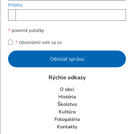
Príloha:
Príloha
*
povinné položky
*
Oboznámil som sa so
Google reCaptcha Response
Odoslať správu
Rýchle odkazy
O obci
História
Školstvo
Kultúra
Fotogaléria
Kontakty