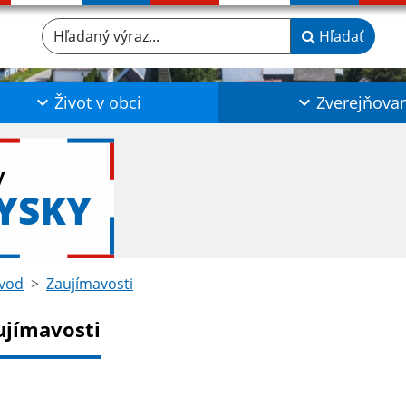
Hľadaný výraz...
Hľadať
Život v obci
Zverejňova
y
YSKY
vod
Zaujímavosti
ujímavosti