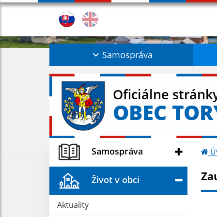
Samospráva
Oficiálne stránk
OBEC TOR
Samospráva
Ú
Za
Život v obci
Aktuality