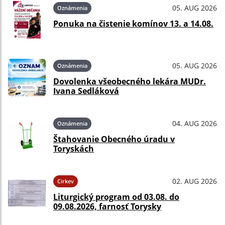
05. AUG 2026
Oznámenia
Ponuka na čistenie komínov 13. a 14.08.
05. AUG 2026
Oznámenia
Dovolenka všeobecného lekára MUDr.
Ivana Sedláková
04. AUG 2026
Oznámenia
Štahovanie Obecného úradu v
Toryskách
02. AUG 2026
Cirkev
Liturgický program od 03.08. do
09.08.2026, farnosť Torysky