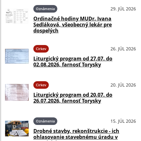
29. JÚL 2026
Oznámenia
Ordinačné hodiny MUDr. Ivana
Sedláková, všeobecný lekár pre
dospelých
26. JÚL 2026
Cirkev
Liturgický program od 27.07. do
02.08.2026, farnosť Torysky
20. JÚL 2026
Cirkev
Liturgický program od 20.07. do
26.07.2026, farnosť Torysky
15. JÚL 2026
Oznámenia
Drobné stavby, rekonštrukcie - ich
ohlasovanie stavebnému úradu v