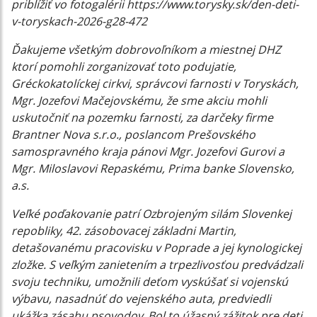
priblížiť vo fotogalérii https://www.torysky.sk/den-deti-
v-toryskach-2026-g28-472
Ďakujeme všetkým dobrovoľníkom a miestnej DHZ
ktorí pomohli zorganizovať toto podujatie,
Gréckokatolíckej cirkvi, správcovi farnosti v Toryskách,
Mgr. Jozefovi Mačejovskému, že sme akciu mohli
uskutočniť na pozemku farnosti, za darčeky firme
Brantner Nova s.r.o., poslancom Prešovského
samospravného kraja pánovi Mgr. Jozefovi Gurovi a
Mgr. Miloslavovi Repaskému, Prima banke Slovensko,
a.s.
Veľké poďakovanie patrí Ozbrojeným silám Slovenkej
repobliky, 42. zásobovacej základni Martin,
detašovanému pracovisku v Poprade a jej kynologickej
zložke. S veľkým zanietením a trpezlivosťou predvádzali
svoju techniku, umožnili deťom vyskúšať si vojenskú
výbavu, nasadnúť do vejenského auta, predviedli
ukážka zásahu psovodov. Bol to úžasný zážitok pre deti