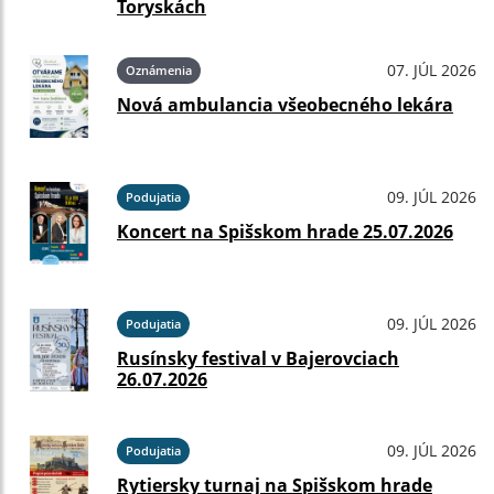
Toryskách
07. JÚL 2026
Oznámenia
Nová ambulancia všeobecného lekára
09. JÚL 2026
Podujatia
Koncert na Spišskom hrade 25.07.2026
09. JÚL 2026
Podujatia
Rusínsky festival v Bajerovciach
26.07.2026
09. JÚL 2026
Podujatia
Rytiersky turnaj na Spišskom hrade