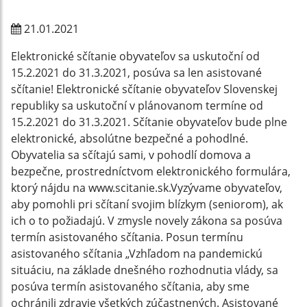
21.01.2021
Elektronické sčítanie obyvateľov sa uskutoční od
15.2.2021 do 31.3.2021, posúva sa len asistované
sčítanie! Elektronické sčítanie obyvateľov Slovenskej
republiky sa uskutoční v plánovanom termíne od
15.2.2021 do 31.3.2021. Sčítanie obyvateľov bude plne
elektronické, absolútne bezpečné a pohodlné.
Obyvatelia sa sčítajú sami, v pohodlí domova a
bezpečne, prostredníctvom elektronického formulára,
ktorý nájdu na www.scitanie.sk.Vyzývame obyvateľov,
aby pomohli pri sčítaní svojim blízkym (seniorom), ak
ich o to požiadajú. V zmysle novely zákona sa posúva
termín asistovaného sčítania. Posun termínu
asistovaného sčítania „Vzhľadom na pandemickú
situáciu, na základe dnešného rozhodnutia vlády, sa
posúva termín asistovaného sčítania, aby sme
ochránili zdravie všetkých zúčastnených. Asistované