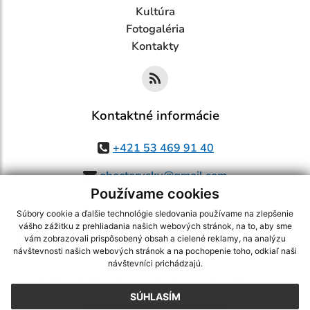
Kultúra
Fotogaléria
Kontakty
Kontaktné informácie
+421 53 469 91 40
obectorysky@gmail.com
Používame cookies
Súbory cookie a ďalšie technológie sledovania používame na zlepšenie
vášho zážitku z prehliadania našich webových stránok, na to, aby sme
využite možnosť získavania aktuálnych informácií s využitím RSS
,
vám zobrazovali prispôsobený obsah a cielené reklamy, na analýzu
CMS systém (redakčný) systém ECHELON 2,
Mapa stránok
,
web portál
,
návštevnosti našich webových stránok a na pochopenie toho, odkiaľ naši
návštevníci prichádzajú.
webhosting
,
webex.digital, s.r.o.
,
domény
,
registrácia domény
,
spoločnosť webex.digital, s.r.o.
,
technický prevádzkovateľ
SÚHLASÍM
Posledná aktualizácia:
07.08.2026