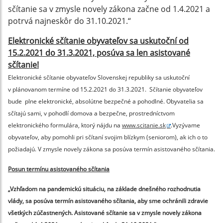
sčítanie sa v zmysle novely zákona začne od 1.4.2021 a
potrvá najneskôr do 31.10.2021.“
Elektronické sčítanie obyvateľov sa uskutoční od
15.2.2021 do 31.3.2021, posúva sa len asistované
sčítanie!
Elektronické sčítanie obyvateľov Slovenskej republiky sa uskutoční
v plánovanom termíne od 15.2.2021 do 31.3.2021. Sčítanie obyvateľov
bude plne elektronické, absolútne bezpečné a pohodlné. Obyvatelia sa
sčítajú sami, v pohodlí domova a bezpečne, prostredníctvom
elektronického formulára, ktorý nájdu na
www.scitanie.sk
.Vyzývame
obyvateľov, aby pomohli pri sčítaní svojim blízkym (seniorom), ak ich o to
požiadajú. V zmysle novely zákona sa posúva termín asistovaného sčítania.
Posun termínu
asistovaného sčítania
„
Vzhľadom na pandemickú situáciu, na základe dnešného rozhodnutia
vlády, sa posúva termín asistovaného sčítania, aby sme ochránili zdravie
všetkých zúčastnených. Asistované sčítanie sa v zmysle novely zákona