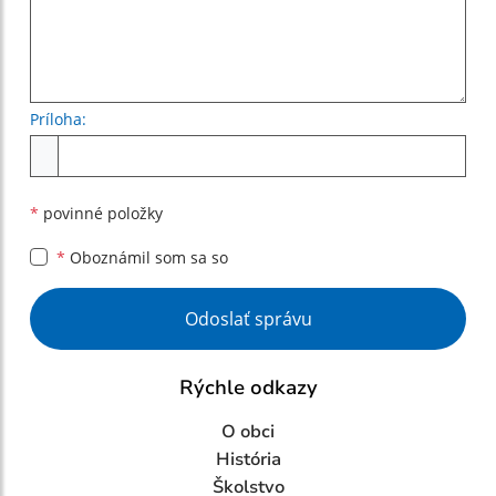
Príloha:
Príloha
*
povinné položky
*
Oboznámil som sa so
Google reCaptcha Response
Odoslať správu
Rýchle odkazy
O obci
História
Školstvo