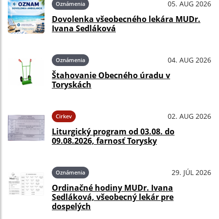
05. AUG 2026
Oznámenia
Dovolenka všeobecného lekára MUDr.
Ivana Sedláková
04. AUG 2026
Oznámenia
Štahovanie Obecného úradu v
Toryskách
02. AUG 2026
Cirkev
Liturgický program od 03.08. do
09.08.2026, farnosť Torysky
29. JÚL 2026
Oznámenia
Ordinačné hodiny MUDr. Ivana
Sedláková, všeobecný lekár pre
dospelých