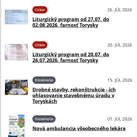
26. JÚL 2026
Cirkev
Liturgický program od 27.07. do
02.08.2026, farnosť Torysky
20. JÚL 2026
Cirkev
Liturgický program od 20.07. do
26.07.2026, farnosť Torysky
15. JÚL 2026
Oznámenia
Drobné stavby, rekonštrukcie - ich
ohlasovanie stavebnému úradu v
Toryskách
07. JÚL 2026
Oznámenia
Nová ambulancia všeobecného lekára