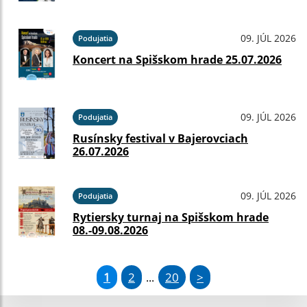
09. JÚL 2026
Podujatia
Koncert na Spišskom hrade 25.07.2026
09. JÚL 2026
Podujatia
Rusínsky festival v Bajerovciach
26.07.2026
09. JÚL 2026
Podujatia
Rytiersky turnaj na Spišskom hrade
08.-09.08.2026
1
2
20
>
...