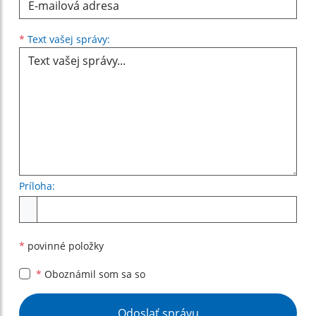
Text vašej správy...
*
Text vašej správy:
Príloha:
Príloha
*
povinné položky
*
Oboznámil som sa so
Google reCaptcha Response
Odoslať správu