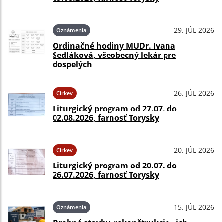
29. JÚL 2026
Oznámenia
Ordinačné hodiny MUDr. Ivana
Sedláková, všeobecný lekár pre
dospelých
26. JÚL 2026
Cirkev
Liturgický program od 27.07. do
02.08.2026, farnosť Torysky
20. JÚL 2026
Cirkev
Liturgický program od 20.07. do
26.07.2026, farnosť Torysky
15. JÚL 2026
Oznámenia