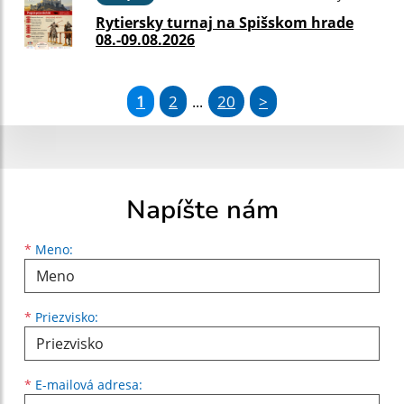
Rytiersky turnaj na Spišskom hrade
08.-09.08.2026
1
2
20
>
...
Napíšte nám
Meno
Priezvisko
E-mailová adresa
*
Meno:
*
Priezvisko:
*
E-mailová adresa: