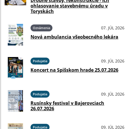
Drobné stavby, rekonštrukcie - ich
ohlasovanie stavebnému úradu v
Toryskách
07. JÚL 2026
Oznámenia
Nová ambulancia všeobecného lekára
09. JÚL 2026
Podujatia
Koncert na Spišskom hrade 25.07.2026
09. JÚL 2026
Podujatia
Rusínsky festival v Bajerovciach
26.07.2026
09. JÚL 2026
Podujatia