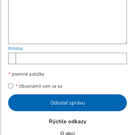
Príloha:
Príloha
*
povinné položky
*
Oboznámil som sa so
Google reCaptcha Response
Odoslať správu
Rýchle odkazy
O obci