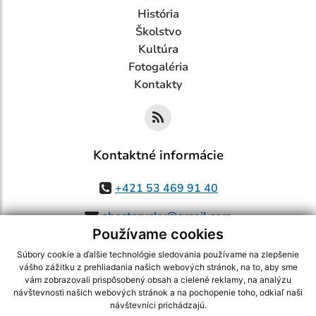
História
Školstvo
Kultúra
Fotogaléria
Kontakty
Kontaktné informácie
+421 53 469 91 40
obectorysky@gmail.com
Používame cookies
Súbory cookie a ďalšie technológie sledovania používame na zlepšenie
vášho zážitku z prehliadania našich webových stránok, na to, aby sme
využite možnosť získavania aktuálnych informácií s využitím RSS
,
vám zobrazovali prispôsobený obsah a cielené reklamy, na analýzu
návštevnosti našich webových stránok a na pochopenie toho, odkiaľ naši
CMS systém (redakčný) systém ECHELON 2,
Mapa stránok
,
web portál
,
návštevníci prichádzajú.
webhosting
,
webex.digital, s.r.o.
,
domény
,
registrácia domény
,