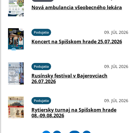
Nová ambulancia všeobecného lekára
09. JÚL 2026
Podujatia
Koncert na Spišskom hrade 25.07.2026
09. JÚL 2026
Podujatia
Rusínsky festival v Bajerovciach
26.07.2026
09. JÚL 2026
Podujatia
Rytiersky turnaj na Spišskom hrade
08.-09.08.2026