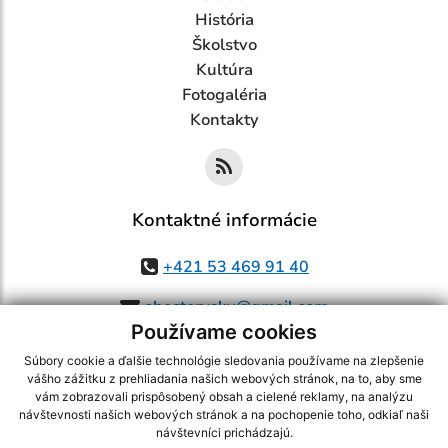
História
Školstvo
Kultúra
Fotogaléria
Kontakty
Kontaktné informácie
+421 53 469 91 40
obectorysky@gmail.com
Používame cookies
Súbory cookie a ďalšie technológie sledovania používame na zlepšenie
vášho zážitku z prehliadania našich webových stránok, na to, aby sme
využite možnosť získavania aktuálnych informácií s využitím RSS
,
vám zobrazovali prispôsobený obsah a cielené reklamy, na analýzu
návštevnosti našich webových stránok a na pochopenie toho, odkiaľ naši
CMS systém (redakčný) systém ECHELON 2,
Mapa stránok
,
web portál
,
návštevníci prichádzajú.
webhosting
,
webex.digital, s.r.o.
,
domény
,
registrácia domény
,