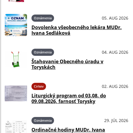
05. AUG 2026
Oznámenia
Dovolenka všeobecného lekára MUDr.
Ivana Sedláková
04. AUG 2026
Oznámenia
Štahovanie Obecného úradu v
Toryskách
02. AUG 2026
Cirkev
Liturgický program od 03.08. do
09.08.2026, farnosť Torysky
29. JÚL 2026
Oznámenia
Ordinačné hodiny MUDr. Ivana