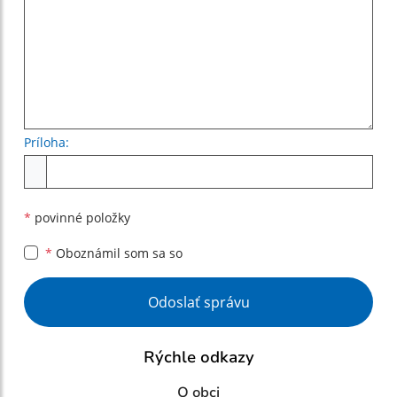
Príloha:
Príloha
*
povinné položky
*
Oboznámil som sa so
Google reCaptcha Response
Odoslať správu
Rýchle odkazy
O obci