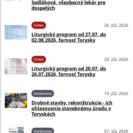
Sedláková, všeobecný lekár pre
dospelých
26. JÚL 2026
Cirkev
Liturgický program od 27.07. do
02.08.2026, farnosť Torysky
20. JÚL 2026
Cirkev
Liturgický program od 20.07. do
26.07.2026, farnosť Torysky
15. JÚL 2026
Oznámenia
Drobné stavby, rekonštrukcie - ich
ohlasovanie stavebnému úradu v
Toryskách
07. JÚL 2026
Oznámenia