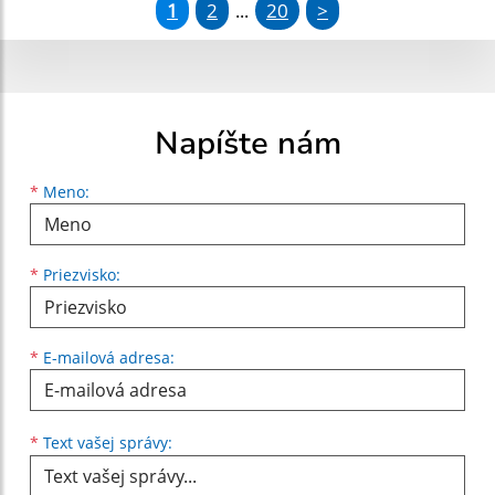
1
2
20
>
...
Napíšte nám
Meno
Priezvisko
E-mailová adresa
*
Meno:
*
Priezvisko:
*
E-mailová adresa:
Text vašej správy...
*
Text vašej správy: