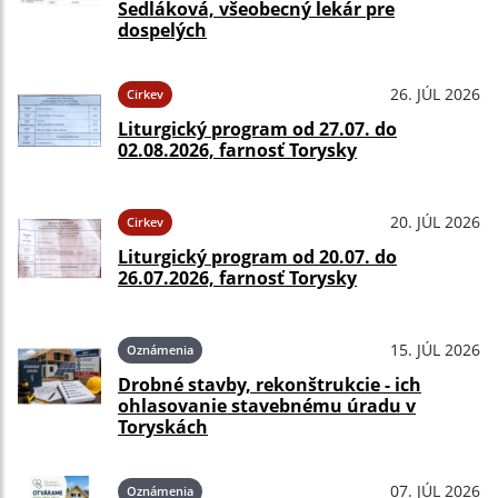
Sedláková, všeobecný lekár pre
dospelých
26. JÚL 2026
Cirkev
Liturgický program od 27.07. do
02.08.2026, farnosť Torysky
20. JÚL 2026
Cirkev
Liturgický program od 20.07. do
26.07.2026, farnosť Torysky
15. JÚL 2026
Oznámenia
Drobné stavby, rekonštrukcie - ich
ohlasovanie stavebnému úradu v
Toryskách
07. JÚL 2026
Oznámenia