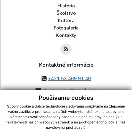
História
Školstvo
Kultúra
Fotogaléria
Kontakty
Kontaktné informácie
+421 53 469 91 40
obectorysky@gmail.com
Používame cookies
Súbory cookie a ďalšie technológie sledovania používame na zlepšenie
vášho zážitku z prehliadania našich webových stránok, na to, aby sme
využite možnosť získavania aktuálnych informácií s využitím RSS
,
vám zobrazovali prispôsobený obsah a cielené reklamy, na analýzu
návštevnosti našich webových stránok a na pochopenie toho, odkiaľ naši
CMS systém (redakčný) systém ECHELON 2,
Mapa stránok
,
web portál
,
návštevníci prichádzajú.
webhosting
,
webex.digital, s.r.o.
,
domény
,
registrácia domény
,