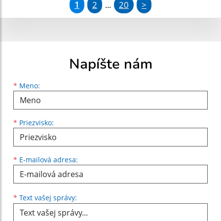
1
2
20
>
...
Napíšte nám
Meno
Priezvisko
E-mailová adresa
*
Meno:
*
Priezvisko:
*
E-mailová adresa:
Text vašej správy...
*
Text vašej správy: