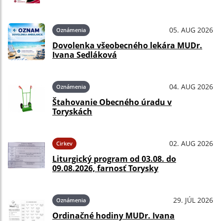
05. AUG 2026
Oznámenia
Dovolenka všeobecného lekára MUDr.
Ivana Sedláková
04. AUG 2026
Oznámenia
Štahovanie Obecného úradu v
Toryskách
02. AUG 2026
Cirkev
Liturgický program od 03.08. do
09.08.2026, farnosť Torysky
29. JÚL 2026
Oznámenia
Ordinačné hodiny MUDr. Ivana