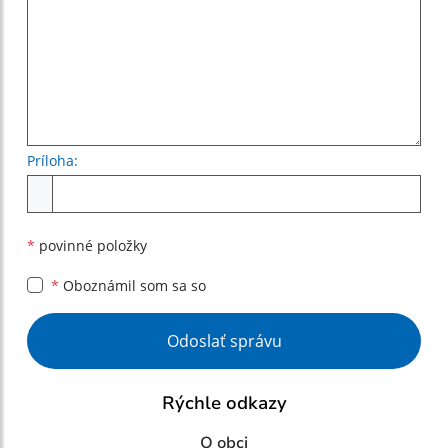
Príloha:
Príloha
*
povinné položky
*
Oboznámil som sa so
Google reCaptcha Response
Odoslať správu
Rýchle odkazy
O obci