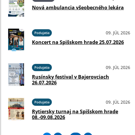
Nová ambulancia všeobecného lekára
09. JÚL 2026
Podujatia
Koncert na Spišskom hrade 25.07.2026
09. JÚL 2026
Podujatia
Rusínsky festival v Bajerovciach
26.07.2026
09. JÚL 2026
Podujatia
Rytiersky turnaj na Spišskom hrade
08.-09.08.2026