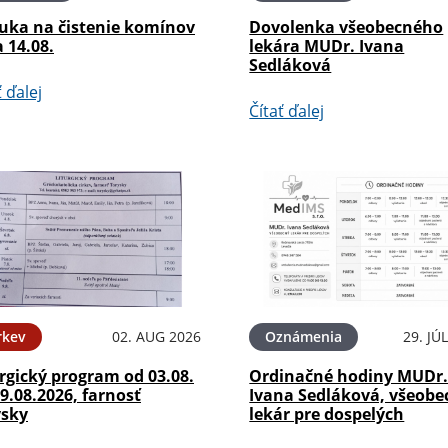
uka na čistenie komínov
Dovolenka všeobecného
a 14.08.
lekára MUDr. Ivana
Sedláková
ť ďalej
Čítať ďalej
rkev
02. AUG 2026
Oznámenia
29. JÚ
rgický program od 03.08.
Ordinačné hodiny MUDr
9.08.2026, farnosť
Ivana Sedláková, všeobe
ysky
lekár pre dospelých