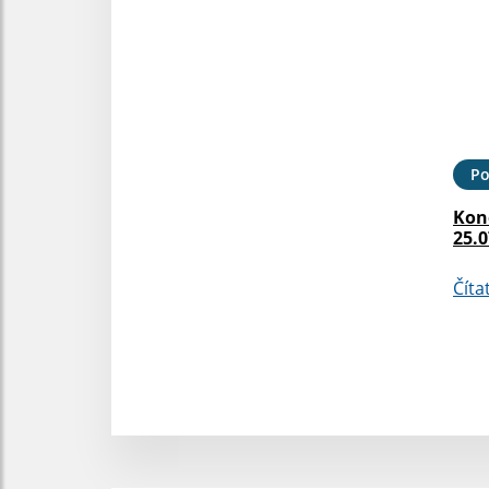
Po
Kon
25.0
Číta