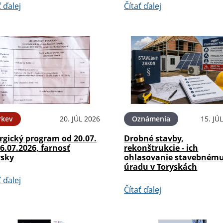
ť ďalej
Čítať ďalej
rkev
20. JÚL 2026
Oznámenia
15. JÚ
rgický program od 20.07.
Drobné stavby,
6.07.2026, farnosť
rekonštrukcie - ich
ysky
ohlasovanie stavebném
úradu v Toryskách
ť ďalej
Čítať ďalej