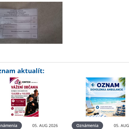
znam aktualít:
známenia
05. AUG 2026
Oznámenia
05. AUG