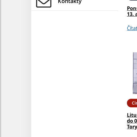
Kontakty
Pon
13. 
Číta
Ci
Litu
do 0
Tor