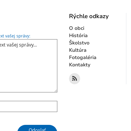
Rýchle odkazy
O obci
Text vašej správy...
História
xt vašej správy:
Školstvo
Kultúra
Fotogaléria
Kontakty
Google reCaptcha Response
Odoslať