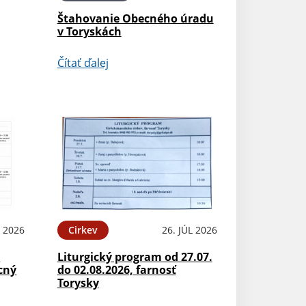
Štahovanie Obecného úradu
v Toryskách
Čítať ďalej
L 2026
Cirkev
26. JÚL 2026
.
Liturgický program od 27.07.
cný
do 02.08.2026, farnosť
Torysky