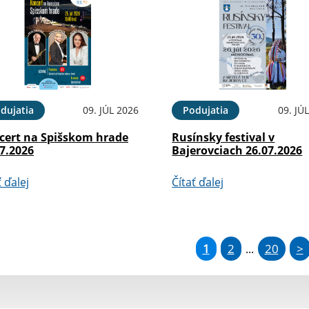
dujatia
09. JÚL 2026
Podujatia
09. JÚ
cert na Spišskom hrade
Rusínsky festival v
7.2026
Bajerovciach 26.07.2026
ť ďalej
Čítať ďalej
1
2
20
>
...