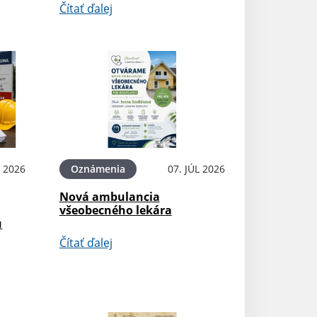
Čítať ďalej
L 2026
Oznámenia
07. JÚL 2026
Nová ambulancia
všeobecného lekára
u
Čítať ďalej