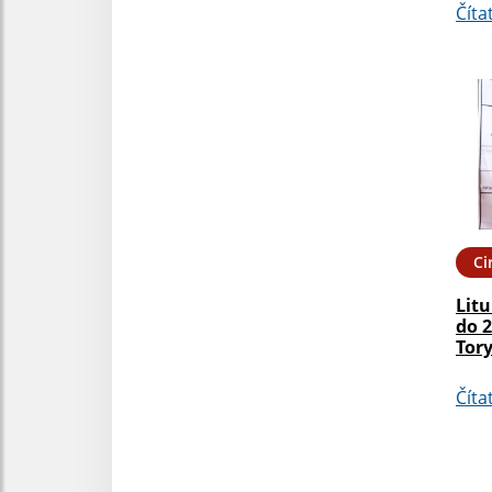
Číta
Ci
Litu
do 2
Tor
Číta