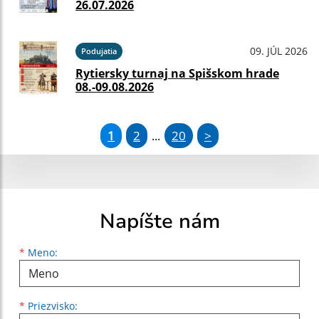
26.07.2026
09. JÚL 2026
Podujatia
Rytiersky turnaj na Spišskom hrade
08.-09.08.2026
1
2
20
>
...
Napíšte nám
Meno
Priezvisko
E-mailová adresa
*
Meno:
*
Priezvisko: