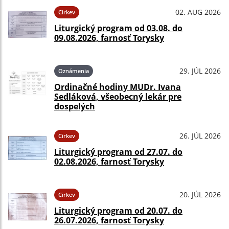
02. AUG 2026
Cirkev
Liturgický program od 03.08. do
09.08.2026, farnosť Torysky
29. JÚL 2026
Oznámenia
Ordinačné hodiny MUDr. Ivana
Sedláková, všeobecný lekár pre
dospelých
26. JÚL 2026
Cirkev
Liturgický program od 27.07. do
02.08.2026, farnosť Torysky
20. JÚL 2026
Cirkev
Liturgický program od 20.07. do
26.07.2026, farnosť Torysky