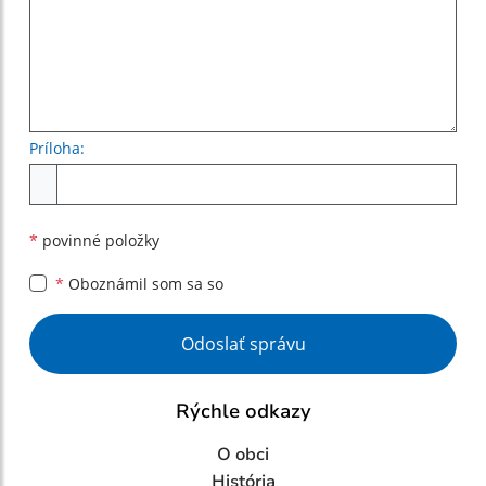
Príloha:
Príloha
*
povinné položky
*
Oboznámil som sa so
Google reCaptcha Response
Odoslať správu
Rýchle odkazy
O obci
História