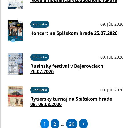
Nová ambulancia všeobecného lekára
09. JÚL 2026
Podujatia
Koncert na Spišskom hrade 25.07.2026
09. JÚL 2026
Podujatia
Rusínsky festival v Bajerovciach
26.07.2026
09. JÚL 2026
Podujatia
Rytiersky turnaj na Spišskom hrade
08.-09.08.2026
1
2
20
>
...