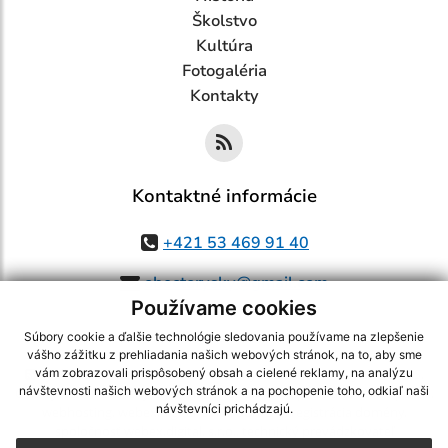
Školstvo
Kultúra
Fotogaléria
Kontakty
Kontaktné informácie
+421 53 469 91 40
obectorysky@gmail.com
Používame cookies
Súbory cookie a ďalšie technológie sledovania používame na zlepšenie
vášho zážitku z prehliadania našich webových stránok, na to, aby sme
využite možnosť získavania aktuálnych informácií s využitím RSS
,
vám zobrazovali prispôsobený obsah a cielené reklamy, na analýzu
návštevnosti našich webových stránok a na pochopenie toho, odkiaľ naši
CMS systém (redakčný) systém ECHELON 2,
Mapa stránok
,
web portál
,
návštevníci prichádzajú.
webhosting
,
webex.digital, s.r.o.
,
domény
,
registrácia domény
,
spoločnosť webex.digital, s.r.o.
,
technický prevádzkovateľ