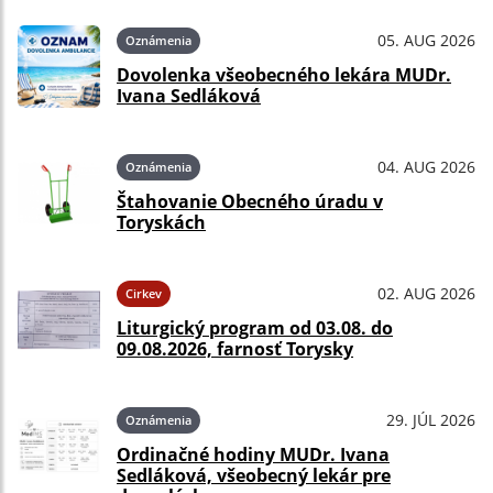
05. AUG 2026
Oznámenia
Dovolenka všeobecného lekára MUDr.
Ivana Sedláková
04. AUG 2026
Oznámenia
Štahovanie Obecného úradu v
Toryskách
02. AUG 2026
Cirkev
Liturgický program od 03.08. do
09.08.2026, farnosť Torysky
29. JÚL 2026
Oznámenia
Ordinačné hodiny MUDr. Ivana
Sedláková, všeobecný lekár pre