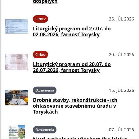
dospelých
26. JÚL 2026
Cirkev
Liturgický program od 27.07. do
02.08.2026, farnosť Torysky
20. JÚL 2026
Cirkev
Liturgický program od 20.07. do
26.07.2026, farnosť Torysky
15. JÚL 2026
Oznámenia
Drobné stavby, rekonštrukcie - ich
ohlasovanie stavebnému úradu v
Toryskách
07. JÚL 2026
Oznámenia