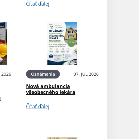
Čítať ďalej
L 2026
Oznámenia
07. JÚL 2026
Nová ambulancia
všeobecného lekára
u
Čítať ďalej