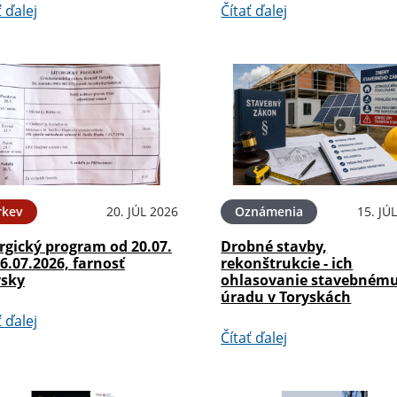
ť ďalej
Čítať ďalej
rkev
20. JÚL 2026
Oznámenia
15. JÚ
rgický program od 20.07.
Drobné stavby,
6.07.2026, farnosť
rekonštrukcie - ich
ysky
ohlasovanie stavebném
úradu v Toryskách
ť ďalej
Čítať ďalej