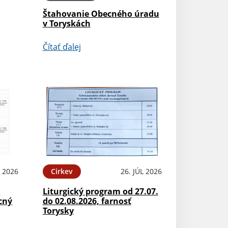
Štahovanie Obecného úradu
v Toryskách
Čítať ďalej
L 2026
Cirkev
26. JÚL 2026
.
Liturgický program od 27.07.
cný
do 02.08.2026, farnosť
Torysky