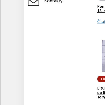
Kontakty
Pon
13. 
Číta
Ci
Litu
do 0
Tor