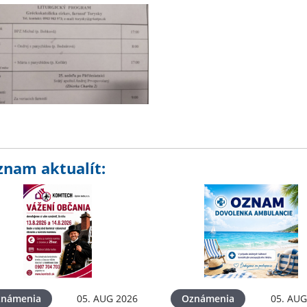
znam aktualít:
známenia
05. AUG 2026
Oznámenia
05. AUG