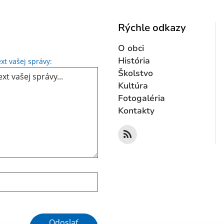
Rýchle odkazy
O obci
Text vašej správy...
História
xt vašej správy:
Školstvo
Kultúra
Fotogaléria
Kontakty
Google reCaptcha Response
Odoslať