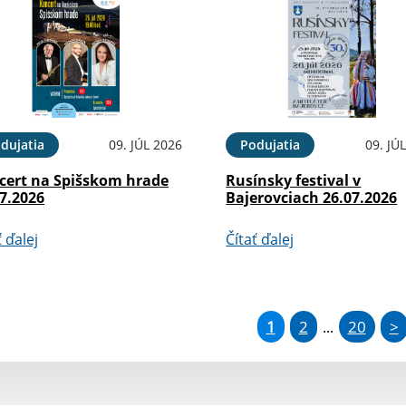
dujatia
09. JÚL 2026
Podujatia
09. JÚ
cert na Spišskom hrade
Rusínsky festival v
7.2026
Bajerovciach 26.07.2026
ť ďalej
Čítať ďalej
1
2
20
>
...