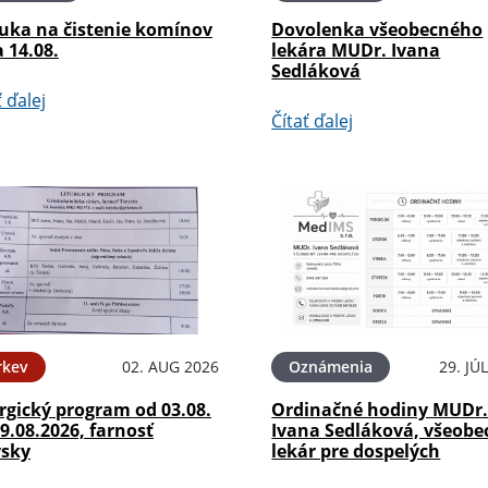
uka na čistenie komínov
Dovolenka všeobecného
a 14.08.
lekára MUDr. Ivana
Sedláková
ť ďalej
Čítať ďalej
rkev
02. AUG 2026
Oznámenia
29. JÚ
rgický program od 03.08.
Ordinačné hodiny MUDr
9.08.2026, farnosť
Ivana Sedláková, všeobe
ysky
lekár pre dospelých