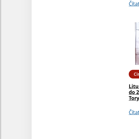
Číta
Ci
Litu
do 2
Tor
Číta