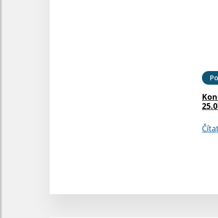
Po
Kon
25.0
Číta