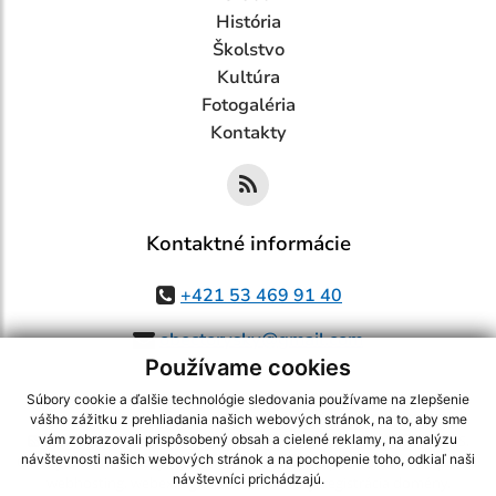
História
Školstvo
Kultúra
Fotogaléria
Kontakty
Kontaktné informácie
+421 53 469 91 40
obectorysky@gmail.com
Používame cookies
Súbory cookie a ďalšie technológie sledovania používame na zlepšenie
vášho zážitku z prehliadania našich webových stránok, na to, aby sme
využite možnosť získavania aktuálnych informácií s využitím RSS
,
vám zobrazovali prispôsobený obsah a cielené reklamy, na analýzu
návštevnosti našich webových stránok a na pochopenie toho, odkiaľ naši
CMS systém (redakčný) systém ECHELON 2,
Mapa stránok
,
web portál
,
návštevníci prichádzajú.
webhosting
,
webex.digital, s.r.o.
,
domény
,
registrácia domény
,