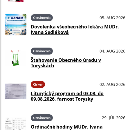
05. AUG 2026
Oznámenia
Dovolenka všeobecného lekára MUDr.
Ivana Sedláková
04. AUG 2026
Oznámenia
Štahovanie Obecného úradu v
Toryskách
02. AUG 2026
Cirkev
Liturgický program od 03.08. do
09.08.2026, farnosť Torysky
29. JÚL 2026
Oznámenia
Ordinačné hodiny MUDr. Ivana