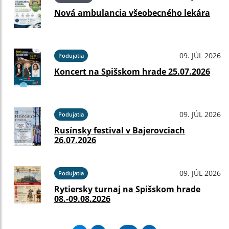
Nová ambulancia všeobecného lekára
09. JÚL 2026
Podujatia
Koncert na Spišskom hrade 25.07.2026
09. JÚL 2026
Podujatia
Rusínsky festival v Bajerovciach
26.07.2026
09. JÚL 2026
Podujatia
Rytiersky turnaj na Spišskom hrade
08.-09.08.2026