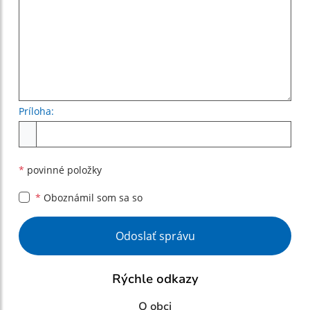
Príloha:
Príloha
*
povinné položky
*
Oboznámil som sa so
Google reCaptcha Response
Odoslať správu
Rýchle odkazy
O obci