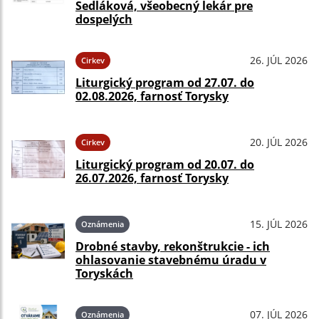
Sedláková, všeobecný lekár pre
dospelých
26. JÚL 2026
Cirkev
Liturgický program od 27.07. do
02.08.2026, farnosť Torysky
20. JÚL 2026
Cirkev
Liturgický program od 20.07. do
26.07.2026, farnosť Torysky
15. JÚL 2026
Oznámenia
Drobné stavby, rekonštrukcie - ich
ohlasovanie stavebnému úradu v
Toryskách
07. JÚL 2026
Oznámenia