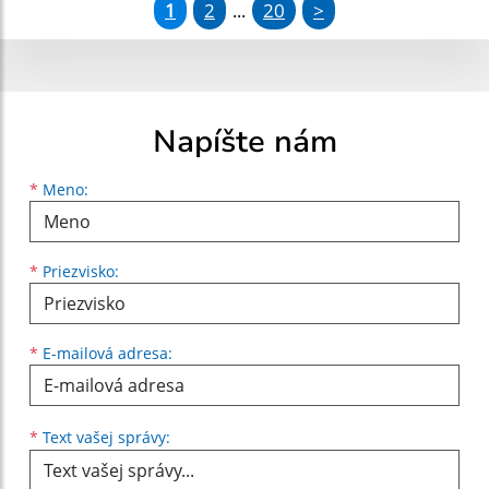
1
2
20
>
...
Napíšte nám
Meno
Priezvisko
E-mailová adresa
*
Meno:
*
Priezvisko:
*
E-mailová adresa:
Text vašej správy...
*
Text vašej správy: