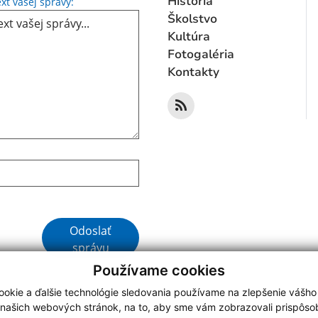
Text vašej správy...
História
xt vašej správy:
Školstvo
Kultúra
Fotogaléria
Kontakty
Google reCaptcha Response
Odoslať
správu
Používame cookies
okie a ďalšie technológie sledovania používame na zlepšenie vášho
 našich webových stránok, na to, aby sme vám zobrazovali prispôs