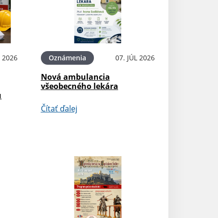
L 2026
Oznámenia
07. JÚL 2026
Nová ambulancia
všeobecného lekára
u
Čítať ďalej