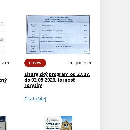
L 2026
Cirkev
26. JÚL 2026
.
Liturgický program od 27.07.
cný
do 02.08.2026, farnosť
Torysky
Čítať ďalej