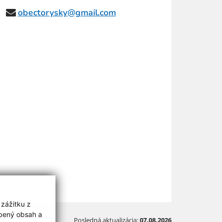
obectorysky@gmail.com
 zážitku z
obený obsah a
Posledná aktualizácia:
07.08.2026