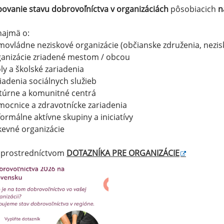
ovanie stavu dobrovoľníctva v organizáciách
pôsobiacich
n
najmä o:
movládne neziskové organizácie (občianske združenia, nezisk
ganizácie zriadené mestom / obcou
oly a školské zariadenia
riadenia sociálnych služieb
ltúrne a komunitné centrá
mocnice a zdravotnícke zariadenia
formálne aktívne skupiny a iniciatívy
rkevné organizácie
o prostredníctvom
DOTAZNÍKA PRE ORGANIZÁCIE