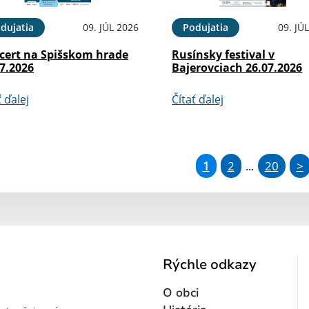
dujatia
09. JÚL 2026
Podujatia
09. JÚ
cert na Spišskom hrade
Rusínsky festival v
7.2026
Bajerovciach 26.07.2026
ť ďalej
Čítať ďalej
1
2
20
>
...
Rýchle odkazy
O obci