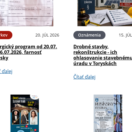
rkev
20. JÚL 2026
Oznámenia
15. JÚ
rgický program od 20.07.
Drobné stavby,
6.07.2026, farnosť
rekonštrukcie - ich
ysky
ohlasovanie stavebném
úradu v Toryskách
ť ďalej
Čítať ďalej