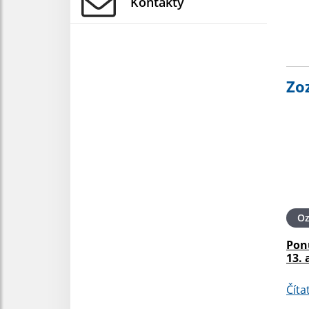
Kontakty
Zo
O
Pon
13. 
Číta