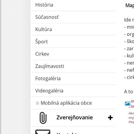
História
Map
Súčasnosť
Ide 
- mi
Kultúra
- or
- šk
Šport
- za
Cirkev
- ku
- ne
Zaujímavosti
- ne
- ci
Fotogaléria
Videogaléria
A t
☆ Mobilná aplikácia obce
Zverejňovanie