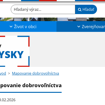
Hľadaný výraz...
Hľadať
Život v obci
Zverejňova
y
YSKY
vod
Mapovanie dobrovoľníctva
povanie dobrovoľníctva
.02.2026