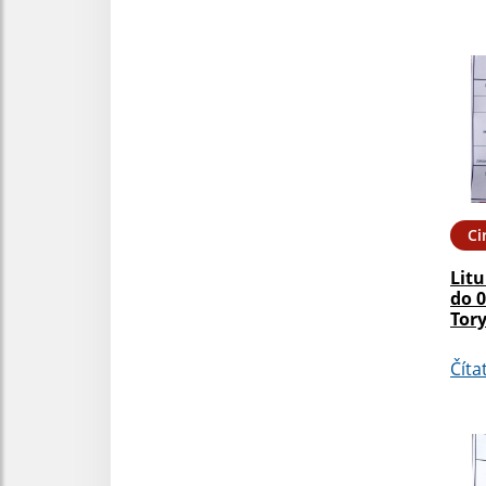
Ci
Litu
do 0
Tor
Číta