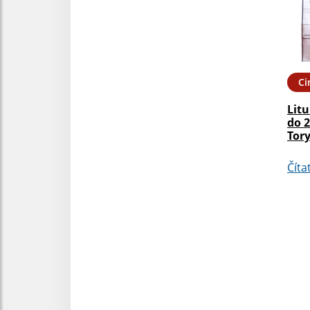
Ci
Litu
do 2
Tor
Číta