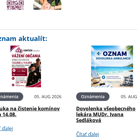
znam aktualít:
známenia
05. AUG 2026
Oznámenia
05. AUG
uka na čistenie komínov
Dovolenka všeobecného
a 14.08.
lekára MUDr. Ivana
Sedláková
ť ďalej
Čítať ďalej