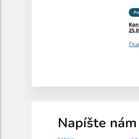
Po
Kon
25.0
Číta
Napíšte nám