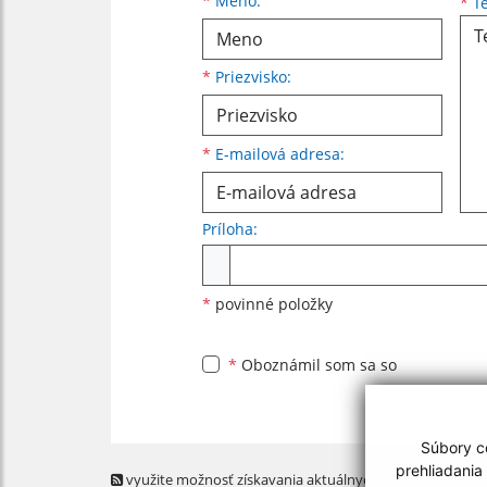
Meno
Priezvisko
E-mailová adresa
*
Meno:
*
Te
*
Priezvisko:
*
E-mailová adresa:
Príloha:
Príloha
*
povinné položky
*
Oboznámil som sa so
Súbory co
prehliadania
využite možnosť získavania aktuálnych informácií s