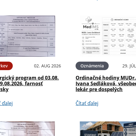
rkev
02. AUG 2026
Oznámenia
29. JÚ
rgický program od 03.08.
Ordinačné hodiny MUDr
9.08.2026, farnosť
Ivana Sedláková, všeobe
ysky
lekár pre dospelých
ť ďalej
Čítať ďalej