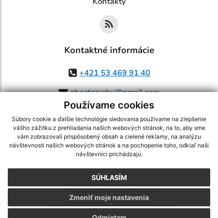
Kontakty
Kontaktné informácie
+421 53 469 91 40
obectorysky@gmail.com
Používame cookies
Súbory cookie a ďalšie technológie sledovania používame na zlepšenie
vášho zážitku z prehliadania našich webových stránok, na to, aby sme
využite možnosť získavania aktuálnych informácií s využitím RSS
,
vám zobrazovali prispôsobený obsah a cielené reklamy, na analýzu
CMS systém (redakčný) systém ECHELON 2,
Mapa stránok
,
web portál
,
návštevnosti našich webových stránok a na pochopenie toho, odkiaľ naši
návštevníci prichádzajú.
webhosting
,
webex.digital, s.r.o.
,
domény
,
registrácia domény
,
spoločnosť webex.digital, s.r.o.
,
technický prevádzkovateľ
SÚHLASÍM
Posledná aktualizácia:
07.08.2026
Zmeniť moje nastavenia
Vytlačiť stránku
|
Vyhlásenie o prístupnosti
Autorské práva
|
Cookies
Odmietam