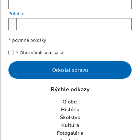
Príloha:
Príloha
*
povinné položky
*
Oboznámil som sa so
Google reCaptcha Response
Odoslať správu
Rýchle odkazy
O obci
História
Školstvo
Kultúra
Fotogaléria