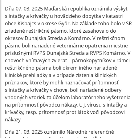
Dňa 07. 03. 2025 Maďarská republika oznámila výskyt
slintačky a krívačky u hovädzieho dobytka v katastri
obce Kisbajcs v okrese Györ. Na základe toho bolo v SR
zriadené reštrikčné pásmo, ktoré zasahovalo do
okresov Dunajská Streda a Komárno. V reštrikčnom
pásme boli nariadené veterinárne opatrenia miestne
príslušnými RVPS Dunajská Streda a RVPS Komárno. V
chovoch vnímavých zvierat – párnokopytníkov v rámci
reštrikčného pásma boli okrem iného nariadené
klinické prehliadky a v prípade zistenia klinických
príznakov, ktoré by mohli naznačovať prítomnosť
slintačky a krívačky v chove, boli nariadené odbery
vhodných vzoriek za účelom laboratórneho vyšetrenia
na prítomnosť pôvodcu nákazy, t. j. vírusu slintačky a
krívačky, resp. prítomnosť protilátok voči pôvodcovi
nákazy.
Dňa 21. 03. 2025 oznámilo Národné referenčné