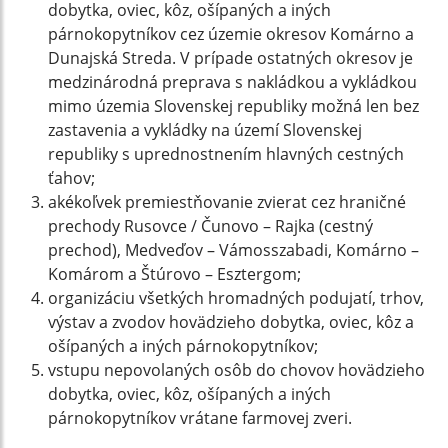
dobytka, oviec, kôz, ošípaných a iných
párnokopytníkov cez územie okresov Komárno a
Dunajská Streda. V prípade ostatných okresov je
medzinárodná preprava s nakládkou a vykládkou
mimo územia Slovenskej republiky možná len bez
zastavenia a vykládky na území Slovenskej
republiky s uprednostnením hlavných cestných
ťahov;
akékoľvek premiestňovanie zvierat cez hraničné
prechody Rusovce / Čunovo – Rajka (cestný
prechod), Medveďov – Vámosszabadi, Komárno –
Komárom a Štúrovo – Esztergom;
organizáciu všetkých hromadných podujatí, trhov,
výstav a zvodov hovädzieho dobytka, oviec, kôz a
ošípaných a iných párnokopytníkov;
vstupu nepovolaných osôb do chovov hovädzieho
dobytka, oviec, kôz, ošípaných a iných
párnokopytníkov vrátane farmovej zveri.