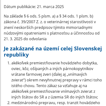
Dátum publikácie:
21. marca 2025
Na základe § 6 ods. 5 písm. a) a § 34 ods. 1 písm. b)
zákona č. 39/2007 Z. z. o veterinárnej starostlivosti v
znení neskorších predpisov týmito mimoriadnymi
núdzovými opatreniami s platnosťou a účinnosťou od
21. 3. 2025 do odvolania
Je zakázané na území celej Slovenskej
republiky
akékoľvek premiestňovanie hovädzieho dobytka,
oviec, kôz, ošípaných a iných párnokopytníkov
vrátane farmovej zveri (ďalej aj „vnímavých
zvierat“) okrem nevyhnutnej prepravy v rámci toho
istého chovu. Tento zákaz sa vzťahuje aj na
akékoľvek premiestňovanie vnímavých zvierat z
iných štátov do SR a z územia SR do iných štátov;
medzinárodnú prepravu, resp. tranzit hovädzieho