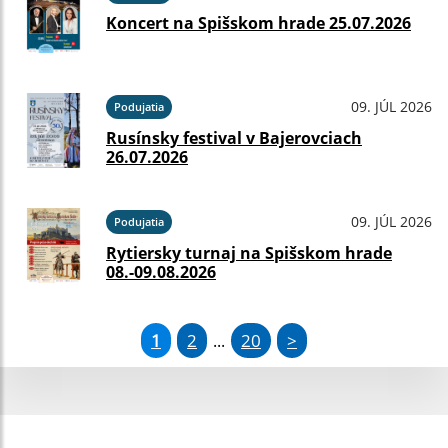
Koncert na Spišskom hrade 25.07.2026
09. JÚL 2026
Podujatia
Rusínsky festival v Bajerovciach
26.07.2026
09. JÚL 2026
Podujatia
Rytiersky turnaj na Spišskom hrade
08.-09.08.2026
1
2
20
>
...