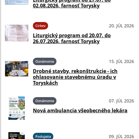
02.08.2026, farnosť Torysky
20. JÚL 2026
Cirkev
Liturgický program od 20.07. do
26.07.2026, farnosť Torysky
15. JÚL 2026
Oznámenia
Drobné stavby, rekonštrukcie - ich
ohlasovanie stavebnému úradu v
Toryskách
07. JÚL 2026
Oznámenia
Nová ambulancia všeobecného lekára
09. JÚL 2026
Podujatia