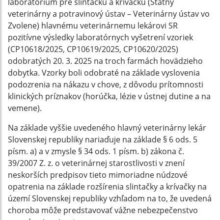
laboratórium pre slintačku a krívačku (Štátny
veterinárny a potravinový ústav – Veterinárny ústav vo
Zvolene) hlavnému veterinárnemu lekárovi SR
pozitívne výsledky laboratórnych vyšetrení vzoriek
(CP10618/2025, CP10619/2025, CP10620/2025)
odobratých 20. 3. 2025 na troch farmách hovädzieho
dobytka. Vzorky boli odobraté na základe vyslovenia
podozrenia na nákazu v chove, z dôvodu prítomnosti
klinických príznakov (horúčka, lézie v ústnej dutine a na
vemene).
Na základe vyššie uvedeného hlavný veterinárny lekár
Slovenskej republiky nariaďuje na základe § 6 ods. 5
písm. a) a v zmysle § 34 ods. 1 písm. b) zákona č.
39/2007 Z. z. o veterinárnej starostlivosti v znení
neskorších predpisov tieto mimoriadne núdzové
opatrenia na základe rozšírenia slintačky a krívačky na
území Slovenskej republiky vzhľadom na to, že uvedená
choroba môže predstavovať vážne nebezpečenstvo