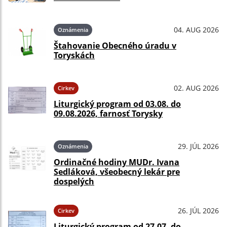
04. AUG 2026
Oznámenia
Štahovanie Obecného úradu v
Toryskách
02. AUG 2026
Cirkev
Liturgický program od 03.08. do
09.08.2026, farnosť Torysky
29. JÚL 2026
Oznámenia
Ordinačné hodiny MUDr. Ivana
Sedláková, všeobecný lekár pre
dospelých
26. JÚL 2026
Cirkev
Liturgický program od 27.07. do