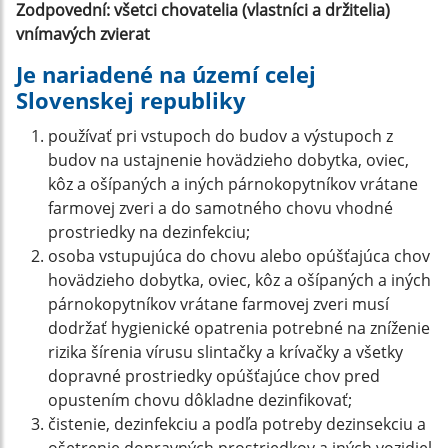
Zodpovední: všetci chovatelia (vlastníci a držitelia)
vnímavých zvierat
Je nariadené na území celej
Slovenskej republiky
používať pri vstupoch do budov a výstupoch z
budov na ustajnenie hovädzieho dobytka, oviec,
kôz a ošípaných a iných párnokopytníkov vrátane
farmovej zveri a do samotného chovu vhodné
prostriedky na dezinfekciu;
osoba vstupujúca do chovu alebo opúšťajúca chov
hovädzieho dobytka, oviec, kôz a ošípaných a iných
párnokopytníkov vrátane farmovej zveri musí
dodržať hygienické opatrenia potrebné na zníženie
rizika šírenia vírusu slintačky a krívačky a všetky
dopravné prostriedky opúšťajúce chov pred
opustením chovu dôkladne dezinfikovať;
čistenie, dezinfekciu a podľa potreby dezinsekciu a