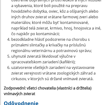
ošetrenie dopravných prostriedkov a iných vozidiel
a vybavenia, ktoré boli použité na prepravu
hovädzieho dobytka, oviec, kôz a ošípaných alebo
iných druhov zvierat vrátane farmovej zveri alebo
materiálov, ktoré môžu byt‘ kontaminované,
napríklad telá zvierat, krmivo, hnoj, hnojovica a iné,
čo najskôr po kontaminácii;
bezodkladne hlásiť podozrenie na chorobu s
príznakmi slintačky a krívačky na príslušnú
regionálnu veterinárnu a potravinovú správu;
uhynuté zvieratá likvidovať výlučne v
spracovateľskom zariadení (kafilérii);
uzatvorenie všetkých zariadení na vystavovanie
zvierat verejnosti vrátane zoologických záhrad a
cirkusov, v ktorých sú držané vnímavé zvieratá.
Zodpovední: všetci chovatelia (vlastníci a držitelia)
vnímavých zvierat
Odôvodnenie