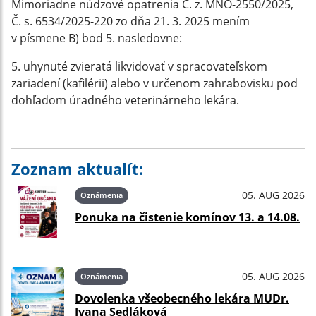
Mimoriadne núdzové opatrenia Č. z. MNO-2550/2025,
Č. s. 6534/2025-220 zo dňa 21. 3. 2025 mením
v písmene B) bod 5. nasledovne:
5. uhynuté zvieratá likvidovať v spracovateľskom
zariadení (kafilérii) alebo v určenom zahrabovisku pod
dohľadom úradného veterinárneho lekára.
Zoznam aktualít:
05. AUG 2026
Oznámenia
Ponuka na čistenie komínov 13. a 14.08.
05. AUG 2026
Oznámenia
Dovolenka všeobecného lekára MUDr.
Ivana Sedláková