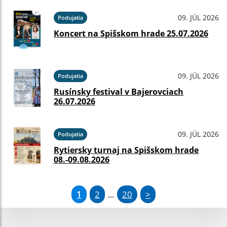
09. JÚL 2026
Podujatia
Koncert na Spišskom hrade 25.07.2026
09. JÚL 2026
Podujatia
Rusínsky festival v Bajerovciach
26.07.2026
09. JÚL 2026
Podujatia
Rytiersky turnaj na Spišskom hrade
08.-09.08.2026
1
2
20
>
...