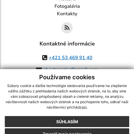
Fotogaléria
Kontakty
Kontaktné informácie
+421 53 469 91 40
obectorysky@gmail.com
Používame cookies
Súbory cookie a ďalšie technológie sledovania používame na zlepšenie
vášho zážitku z prehliadania našich webových stránok, na to, aby sme
využite možnosť získavania aktuálnych informácií s využitím RSS
,
vám zobrazovali prispôsobený obsah a cielené reklamy, na analýzu
návštevnosti našich webových stránok a na pochopenie toho, odkiaľ naši
CMS systém (redakčný) systém ECHELON 2,
Mapa stránok
,
web portál
,
návštevníci prichádzajú.
webhosting
,
webex.digital, s.r.o.
,
domény
,
registrácia domény
,
spoločnosť webex.digital, s.r.o.
,
technický prevádzkovateľ
SÚHLASÍM
Posledná aktualizácia:
07.08.2026
Zmeniť moje nastavenia