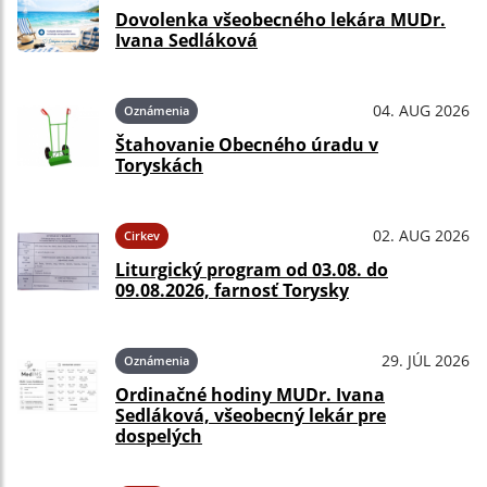
Dovolenka všeobecného lekára MUDr.
Ivana Sedláková
04. AUG 2026
Oznámenia
Štahovanie Obecného úradu v
Toryskách
02. AUG 2026
Cirkev
Liturgický program od 03.08. do
09.08.2026, farnosť Torysky
29. JÚL 2026
Oznámenia
Ordinačné hodiny MUDr. Ivana
Sedláková, všeobecný lekár pre
dospelých