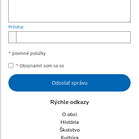
Príloha:
Príloha
*
povinné položky
*
Oboznámil som sa so
Google reCaptcha Response
Odoslať správu
Rýchle odkazy
O obci
História
Školstvo
Kultúra