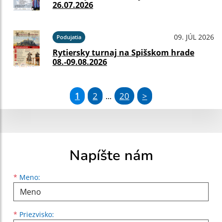
26.07.2026
09. JÚL 2026
Podujatia
Rytiersky turnaj na Spišskom hrade
08.-09.08.2026
1
2
20
>
...
Napíšte nám
Meno
Priezvisko
E-mailová adresa
*
Meno:
*
Priezvisko: