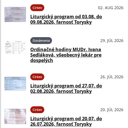
02. AUG 2026
Cirkev
Liturgický program od 03.08. do
09.08.2026, farnosť Torysky
29. JÚL 2026
Oznámenia
Ordinačné hodiny MUDr. Ivana
Sedláková, všeobecný lekár pre
dospelých
26. JÚL 2026
Cirkev
Liturgický program od 27.07. do
02.08.2026, farnosť Torysky
20. JÚL 2026
Cirkev
Liturgický program od 20.07. do
26.07.2026, farnosť Torysky