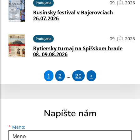
09. JÚL 2026
Podujatia
Rusínsky festival v Bajerovciach
26.07.2026
09. JÚL 2026
Podujatia
Rytiersky turnaj na Spišskom hrade
08.-09.08.2026
1
2
20
>
...
Napíšte nám
Meno
Priezvisko
E-mailová adresa
*
Meno: