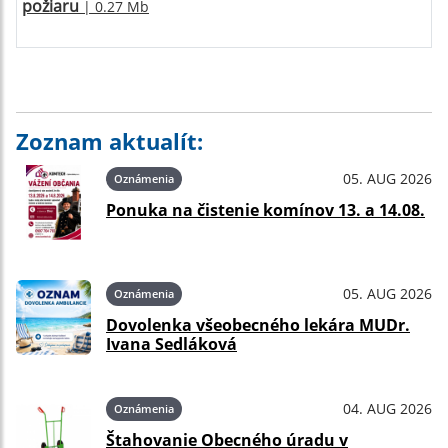
požiaru
| 0.27 Mb
Zoznam aktualít:
05. AUG 2026
Oznámenia
Ponuka na čistenie komínov 13. a 14.08.
05. AUG 2026
Oznámenia
Dovolenka všeobecného lekára MUDr.
Ivana Sedláková
04. AUG 2026
Oznámenia
Štahovanie Obecného úradu v