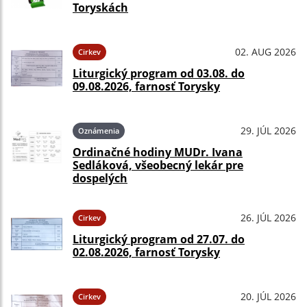
Toryskách
02. AUG 2026
Cirkev
Liturgický program od 03.08. do
09.08.2026, farnosť Torysky
29. JÚL 2026
Oznámenia
Ordinačné hodiny MUDr. Ivana
Sedláková, všeobecný lekár pre
dospelých
26. JÚL 2026
Cirkev
Liturgický program od 27.07. do
02.08.2026, farnosť Torysky
20. JÚL 2026
Cirkev