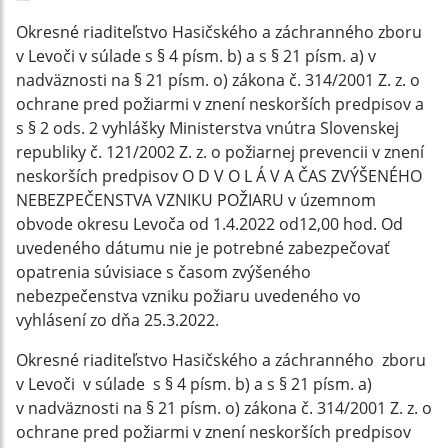
Okresné riaditeľstvo Hasičského a záchranného zboru
v Levoči v súlade s § 4 písm. b) a s § 21 písm. a) v
nadväznosti na § 21 písm. o) zákona č. 314/2001 Z. z. o
ochrane pred požiarmi v znení neskorších predpisov a
s § 2 ods. 2 vyhlášky Ministerstva vnútra Slovenskej
republiky č. 121/2002 Z. z. o požiarnej prevencii v znení
neskorších predpisov O D V O L Á V A ČAS ZVÝŠENÉHO
NEBEZPEČENSTVA VZNIKU POŽIARU v územnom
obvode okresu Levoča od 1.4.2022 od12,00 hod. Od
uvedeného dátumu nie je potrebné zabezpečovať
opatrenia súvisiace s časom zvýšeného
nebezpečenstva vzniku požiaru uvedeného vo
vyhlásení zo dňa 25.3.2022.
Okresné riaditeľstvo Hasičského a záchranného zboru
v Levoči v súlade s § 4 písm. b) a s § 21 písm. a)
v nadväznosti na § 21 písm. o) zákona č. 314/2001 Z. z. o
ochrane pred požiarmi v znení neskorších predpisov