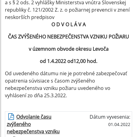
a s § 2 ods. 2 vyhlášky Ministerstva vnútra Slovenskej
republiky č. 121/2002 Z. z. o požiarnej prevencii v znení
neskorších predpisov
O D V O L Á V A
ČAS ZVÝŠENÉHO NEBEZPEČENSTVA VZNIKU POŽIARU
v územnom obvode okresu Levoča
od 1.4.2022 od12,00 hod.
Od uvedeného dátumu nie je potrebné zabezpečovať
opatrenia súvisiace s časom zvýšeného
nebezpečenstva vzniku požiaru uvedeného vo
vyhlásení zo dňa 25.3.2022.
Odvolanie času
Dátum vyvesenia:
zvýšeného
01.04.2022
nebezpečenstva vzniku