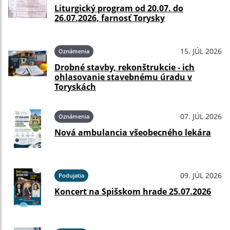
Liturgický program od 20.07. do
26.07.2026, farnosť Torysky
15. JÚL 2026
Oznámenia
Drobné stavby, rekonštrukcie - ich
ohlasovanie stavebnému úradu v
Toryskách
07. JÚL 2026
Oznámenia
Nová ambulancia všeobecného lekára
09. JÚL 2026
Podujatia
Koncert na Spišskom hrade 25.07.2026