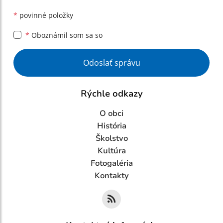
*
povinné položky
*
Oboznámil som sa so
Google reCaptcha Response
Odoslať správu
Rýchle odkazy
O obci
História
Školstvo
Kultúra
Fotogaléria
Kontakty