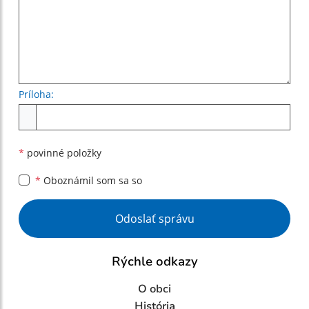
Príloha:
Príloha
*
povinné položky
*
Oboznámil som sa so
Google reCaptcha Response
Odoslať správu
Rýchle odkazy
O obci
História