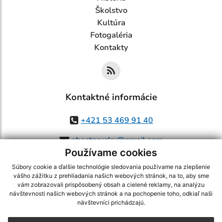
Školstvo
Kultúra
Fotogaléria
Kontakty
Kontaktné informácie
+421 53 469 91 40
obectorysky@gmail.com
Používame cookies
Súbory cookie a ďalšie technológie sledovania používame na zlepšenie
vášho zážitku z prehliadania našich webových stránok, na to, aby sme
využite možnosť získavania aktuálnych informácií s využitím RSS
,
vám zobrazovali prispôsobený obsah a cielené reklamy, na analýzu
návštevnosti našich webových stránok a na pochopenie toho, odkiaľ naši
CMS systém (redakčný) systém ECHELON 2,
Mapa stránok
,
web portál
,
návštevníci prichádzajú.
webhosting
,
webex.digital, s.r.o.
,
domény
,
registrácia domény
,
spoločnosť webex.digital, s.r.o.
,
technický prevádzkovateľ