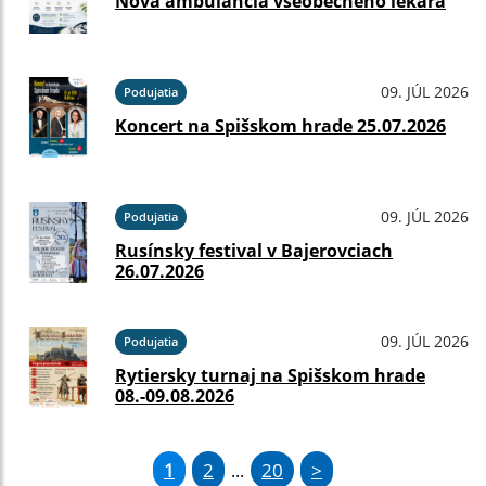
Nová ambulancia všeobecného lekára
09. JÚL 2026
Podujatia
Koncert na Spišskom hrade 25.07.2026
09. JÚL 2026
Podujatia
Rusínsky festival v Bajerovciach
26.07.2026
09. JÚL 2026
Podujatia
Rytiersky turnaj na Spišskom hrade
08.-09.08.2026
1
2
20
>
...