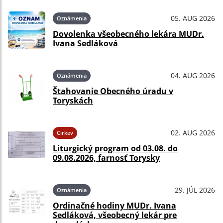
05. AUG 2026
Oznámenia
Dovolenka všeobecného lekára MUDr.
Ivana Sedláková
04. AUG 2026
Oznámenia
Štahovanie Obecného úradu v
Toryskách
02. AUG 2026
Cirkev
Liturgický program od 03.08. do
09.08.2026, farnosť Torysky
29. JÚL 2026
Oznámenia
Ordinačné hodiny MUDr. Ivana
Sedláková, všeobecný lekár pre