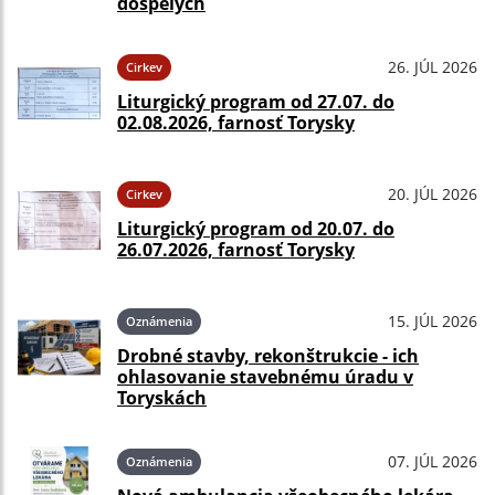
dospelých
26. JÚL 2026
Cirkev
Liturgický program od 27.07. do
02.08.2026, farnosť Torysky
20. JÚL 2026
Cirkev
Liturgický program od 20.07. do
26.07.2026, farnosť Torysky
15. JÚL 2026
Oznámenia
Drobné stavby, rekonštrukcie - ich
ohlasovanie stavebnému úradu v
Toryskách
07. JÚL 2026
Oznámenia