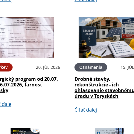
rkev
20. JÚL 2026
Oznámenia
15. JÚ
rgický program od 20.07.
Drobné stavby,
6.07.2026, farnosť
rekonštrukcie - ich
ysky
ohlasovanie stavebném
úradu v Toryskách
ť ďalej
Čítať ďalej