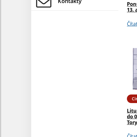
Kontakty
Pon
13. 
Číta
Ci
Litu
do 0
Tor
Číta