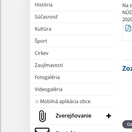
História
Na z
NÚD
Súčasnosť
2020
Kultúra
Šport
Cirkev
Zaujímavosti
Zo
Fotogaléria
Videogaléria
☆ Mobilná aplikácia obce
Zverejňovanie
O