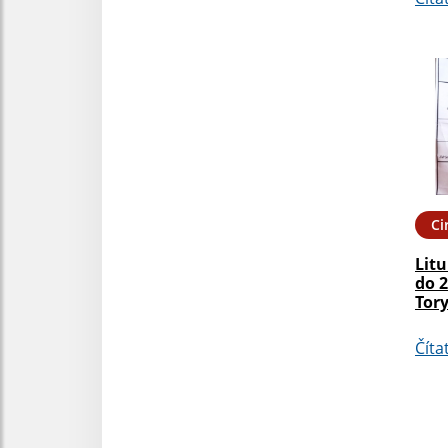
Ci
Litu
do 2
Tor
Číta