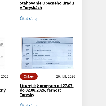
Štahovanie Obecného úradu
v Toryskách
Čítať ďalej
L 2026
Cirkev
26. JÚL 2026
.
Liturgický program od 27.07.
cný
do 02.08.2026, farnosť
Torysky
Čítať ďalej