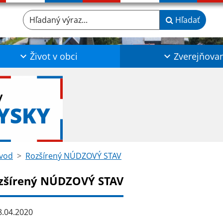
Hľadaný výraz...
Hľadať
Život v obci
Zverejňova
y
YSKY
vod
Rozšírený NÚDZOVÝ STAV
zšírený NÚDZOVÝ STAV
.04.2020