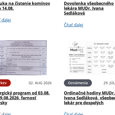
uka na čistenie komínov
Dovolenka všeobecného
a 14.08.
lekára MUDr. Ivana
Sedláková
ť ďalej
Čítať ďalej
rkev
02. AUG 2026
Oznámenia
29. JÚ
rgický program od 03.08.
Ordinačné hodiny MUDr
9.08.2026, farnosť
Ivana Sedláková, všeobe
ysky
lekár pre dospelých
ť ďalej
Čítať ďalej