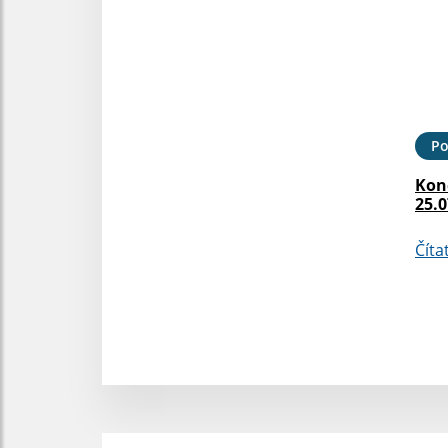
Po
Kon
25.0
Číta