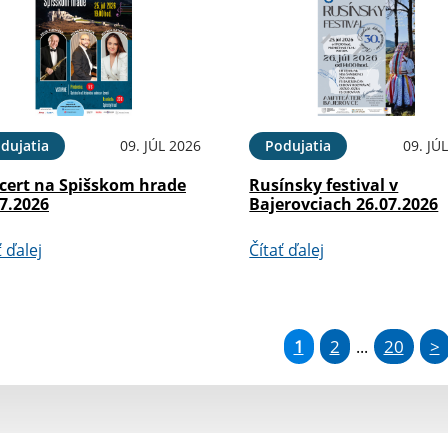
dujatia
09. JÚL 2026
Podujatia
09. JÚ
cert na Spišskom hrade
Rusínsky festival v
7.2026
Bajerovciach 26.07.2026
ť ďalej
Čítať ďalej
1
2
20
>
...