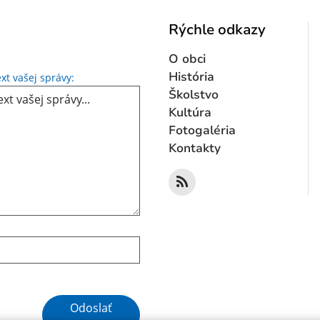
Rýchle odkazy
O obci
Text vašej správy...
História
xt vašej správy:
Školstvo
Kultúra
Fotogaléria
Kontakty
Google reCaptcha Response
Odoslať