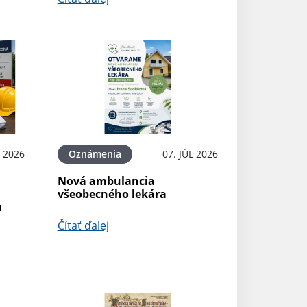
L 2026
Oznámenia
07. JÚL 2026
Nová ambulancia
všeobecného lekára
u
Čítať ďalej