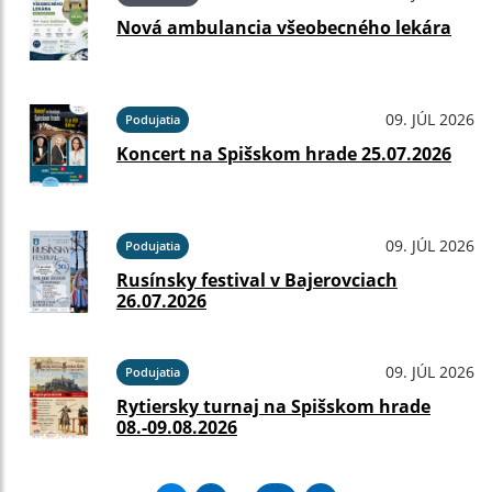
Nová ambulancia všeobecného lekára
09. JÚL 2026
Podujatia
Koncert na Spišskom hrade 25.07.2026
09. JÚL 2026
Podujatia
Rusínsky festival v Bajerovciach
26.07.2026
09. JÚL 2026
Podujatia
Rytiersky turnaj na Spišskom hrade
08.-09.08.2026