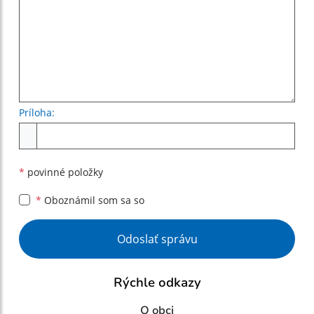
Príloha:
Príloha
*
povinné položky
*
Oboznámil som sa so
Google reCaptcha Response
Odoslať správu
Rýchle odkazy
O obci