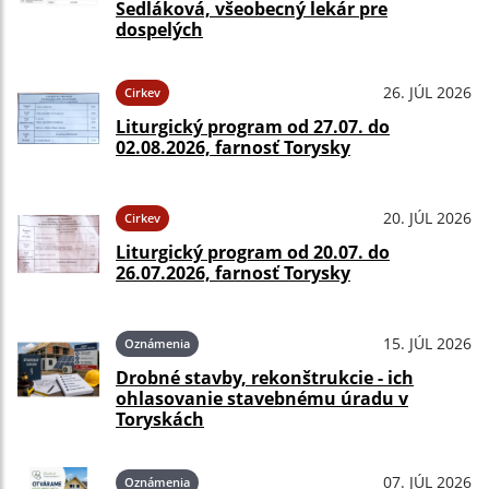
Sedláková, všeobecný lekár pre
dospelých
26. JÚL 2026
Cirkev
Liturgický program od 27.07. do
02.08.2026, farnosť Torysky
20. JÚL 2026
Cirkev
Liturgický program od 20.07. do
26.07.2026, farnosť Torysky
15. JÚL 2026
Oznámenia
Drobné stavby, rekonštrukcie - ich
ohlasovanie stavebnému úradu v
Toryskách
07. JÚL 2026
Oznámenia