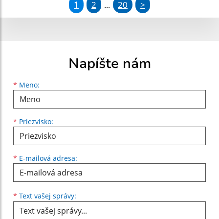
1
2
20
>
...
Napíšte nám
Meno
Priezvisko
E-mailová adresa
*
Meno:
*
Priezvisko:
*
E-mailová adresa:
Text vašej správy...
*
Text vašej správy: