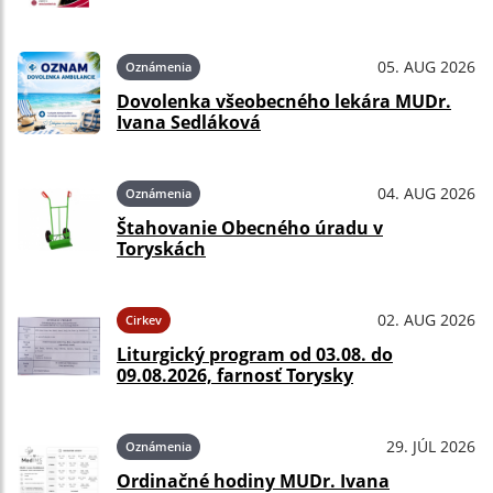
05. AUG 2026
Oznámenia
Dovolenka všeobecného lekára MUDr.
Ivana Sedláková
04. AUG 2026
Oznámenia
Štahovanie Obecného úradu v
Toryskách
02. AUG 2026
Cirkev
Liturgický program od 03.08. do
09.08.2026, farnosť Torysky
29. JÚL 2026
Oznámenia
Ordinačné hodiny MUDr. Ivana