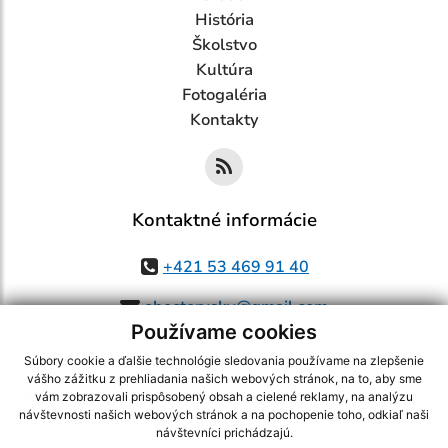
História
Školstvo
Kultúra
Fotogaléria
Kontakty
Kontaktné informácie
+421 53 469 91 40
obectorysky@gmail.com
Používame cookies
Súbory cookie a ďalšie technológie sledovania používame na zlepšenie
vášho zážitku z prehliadania našich webových stránok, na to, aby sme
využite možnosť získavania aktuálnych informácií s využitím RSS
,
vám zobrazovali prispôsobený obsah a cielené reklamy, na analýzu
návštevnosti našich webových stránok a na pochopenie toho, odkiaľ naši
CMS systém (redakčný) systém ECHELON 2,
Mapa stránok
,
web portál
,
návštevníci prichádzajú.
webhosting
,
webex.digital, s.r.o.
,
domény
,
registrácia domény
,