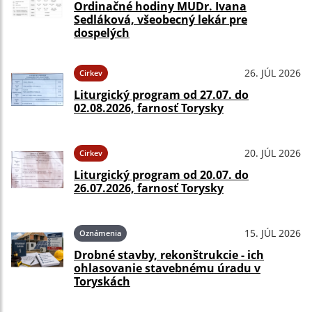
Ordinačné hodiny MUDr. Ivana
Sedláková, všeobecný lekár pre
dospelých
26. JÚL 2026
Cirkev
Liturgický program od 27.07. do
02.08.2026, farnosť Torysky
20. JÚL 2026
Cirkev
Liturgický program od 20.07. do
26.07.2026, farnosť Torysky
15. JÚL 2026
Oznámenia
Drobné stavby, rekonštrukcie - ich
ohlasovanie stavebnému úradu v
Toryskách