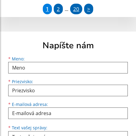
1
2
20
>
...
Napíšte nám
Meno
Priezvisko
E-mailová adresa
*
Meno:
*
Priezvisko:
*
E-mailová adresa:
Text vašej správy...
*
Text vašej správy: