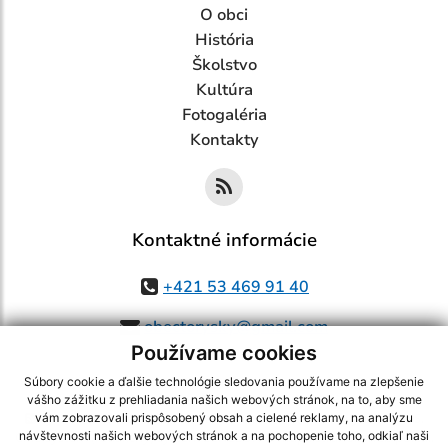
O obci
História
Školstvo
Kultúra
Fotogaléria
Kontakty
Kontaktné informácie
+421 53 469 91 40
obectorysky@gmail.com
Používame cookies
Súbory cookie a ďalšie technológie sledovania používame na zlepšenie
vášho zážitku z prehliadania našich webových stránok, na to, aby sme
využite možnosť získavania aktuálnych informácií s využitím RSS
,
vám zobrazovali prispôsobený obsah a cielené reklamy, na analýzu
CMS systém (redakčný) systém ECHELON 2,
Mapa stránok
,
web portál
,
návštevnosti našich webových stránok a na pochopenie toho, odkiaľ naši