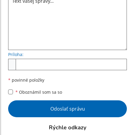
Príloha:
Príloha
*
povinné položky
*
Oboznámil som sa so
Google reCaptcha Response
Odoslať správu
Rýchle odkazy