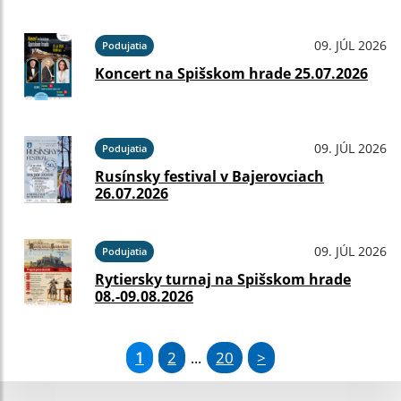
09. JÚL 2026
Podujatia
Koncert na Spišskom hrade 25.07.2026
09. JÚL 2026
Podujatia
Rusínsky festival v Bajerovciach
26.07.2026
09. JÚL 2026
Podujatia
Rytiersky turnaj na Spišskom hrade
08.-09.08.2026
1
2
20
>
...