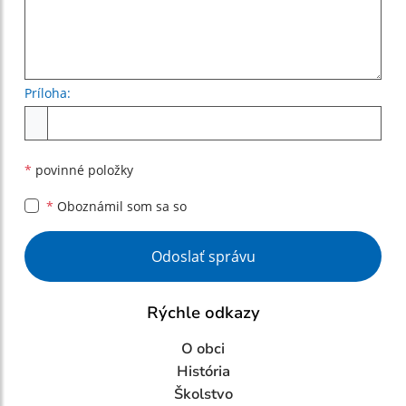
Príloha:
Príloha
*
povinné položky
*
Oboznámil som sa so
Google reCaptcha Response
Odoslať správu
Rýchle odkazy
O obci
História
Školstvo