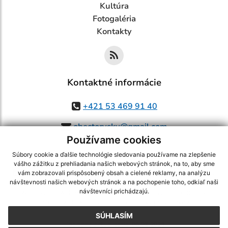
Kultúra
Fotogaléria
Kontakty
Kontaktné informácie
+421 53 469 91 40
obectorysky@gmail.com
Používame cookies
Súbory cookie a ďalšie technológie sledovania používame na zlepšenie
vášho zážitku z prehliadania našich webových stránok, na to, aby sme
využite možnosť získavania aktuálnych informácií s využitím RSS
,
vám zobrazovali prispôsobený obsah a cielené reklamy, na analýzu
CMS systém (redakčný) systém ECHELON 2,
Mapa stránok
,
web portál
,
návštevnosti našich webových stránok a na pochopenie toho, odkiaľ naši
návštevníci prichádzajú.
webhosting
,
webex.digital, s.r.o.
,
domény
,
registrácia domény
,
spoločnosť webex.digital, s.r.o.
,
technický prevádzkovateľ
SÚHLASÍM
Posledná aktualizácia:
06.08.2026