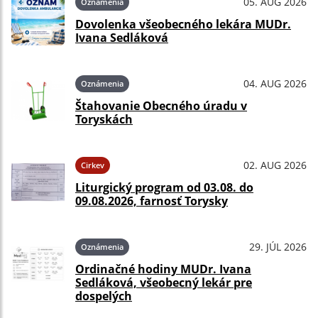
05. AUG 2026
Oznámenia
Dovolenka všeobecného lekára MUDr.
Ivana Sedláková
04. AUG 2026
Oznámenia
Štahovanie Obecného úradu v
Toryskách
02. AUG 2026
Cirkev
Liturgický program od 03.08. do
09.08.2026, farnosť Torysky
29. JÚL 2026
Oznámenia
Ordinačné hodiny MUDr. Ivana
Sedláková, všeobecný lekár pre
dospelých