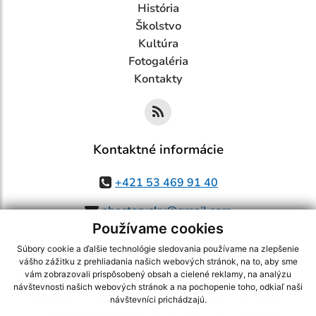
História
Školstvo
Kultúra
Fotogaléria
Kontakty
Kontaktné informácie
+421 53 469 91 40
obectorysky@gmail.com
Používame cookies
Súbory cookie a ďalšie technológie sledovania používame na zlepšenie
vášho zážitku z prehliadania našich webových stránok, na to, aby sme
využite možnosť získavania aktuálnych informácií s využitím RSS
,
vám zobrazovali prispôsobený obsah a cielené reklamy, na analýzu
návštevnosti našich webových stránok a na pochopenie toho, odkiaľ naši
CMS systém (redakčný) systém ECHELON 2,
Mapa stránok
,
web portál
,
návštevníci prichádzajú.
webhosting
,
webex.digital, s.r.o.
,
domény
,
registrácia domény
,
spoločnosť webex.digital, s.r.o.
,
technický prevádzkovateľ