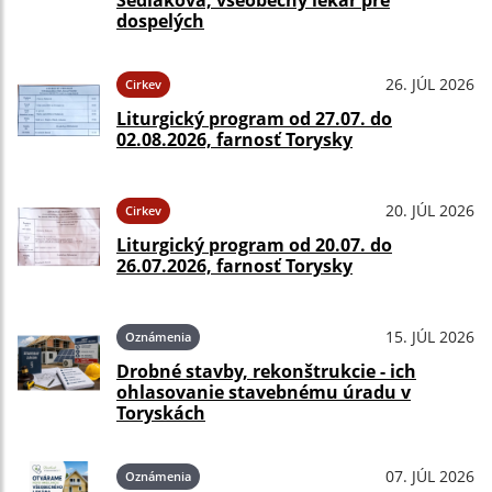
dospelých
26. JÚL 2026
Cirkev
Liturgický program od 27.07. do
02.08.2026, farnosť Torysky
20. JÚL 2026
Cirkev
Liturgický program od 20.07. do
26.07.2026, farnosť Torysky
15. JÚL 2026
Oznámenia
Drobné stavby, rekonštrukcie - ich
ohlasovanie stavebnému úradu v
Toryskách
07. JÚL 2026
Oznámenia