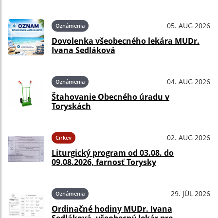
05. AUG 2026
Oznámenia
Dovolenka všeobecného lekára MUDr.
Ivana Sedláková
04. AUG 2026
Oznámenia
Štahovanie Obecného úradu v
Toryskách
02. AUG 2026
Cirkev
Liturgický program od 03.08. do
09.08.2026, farnosť Torysky
29. JÚL 2026
Oznámenia
Ordinačné hodiny MUDr. Ivana
Sedláková, všeobecný lekár pre