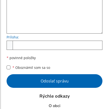
Príloha:
Príloha
*
povinné položky
*
Oboznámil som sa so
Google reCaptcha Response
Odoslať správu
Rýchle odkazy
O obci