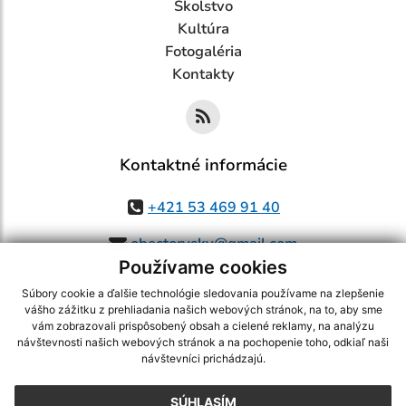
Školstvo
Kultúra
Fotogaléria
Kontakty
Kontaktné informácie
+421 53 469 91 40
obectorysky@gmail.com
Používame cookies
Súbory cookie a ďalšie technológie sledovania používame na zlepšenie
vášho zážitku z prehliadania našich webových stránok, na to, aby sme
využite možnosť získavania aktuálnych informácií s využitím RSS
,
vám zobrazovali prispôsobený obsah a cielené reklamy, na analýzu
CMS systém (redakčný) systém ECHELON 2,
Mapa stránok
,
web portál
,
návštevnosti našich webových stránok a na pochopenie toho, odkiaľ naši
návštevníci prichádzajú.
webhosting
,
webex.digital, s.r.o.
,
domény
,
registrácia domény
,
spoločnosť webex.digital, s.r.o.
,
technický prevádzkovateľ
SÚHLASÍM