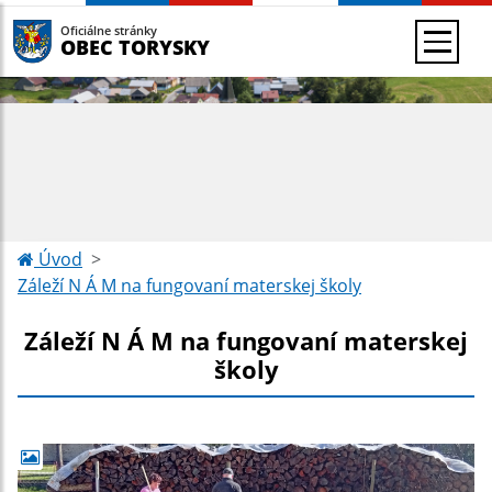
Oficiálne stránky
OBEC TORYSKY
Úvod
Záleží N Á M na fungovaní materskej školy
Záleží N Á M na fungovaní materskej
školy