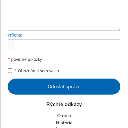
Príloha:
Príloha
*
povinné položky
*
Oboznámil som sa so
Google reCaptcha Response
Odoslať správu
Rýchle odkazy
O obci
História