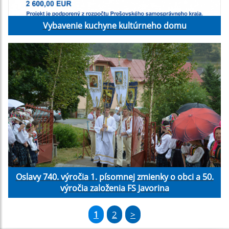
Vybavenie kuchyne kultúrneho domu
Oslavy 740. výročia 1. písomnej zmienky o obci a 50.
výročia založenia FS Javorina
1
2
>