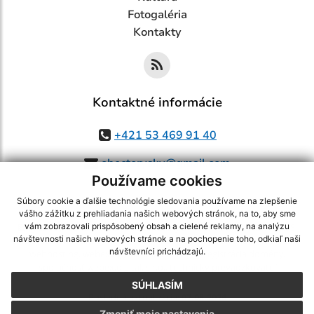
Fotogaléria
Kontakty
Kontaktné informácie
+421 53 469 91 40
obectorysky@gmail.com
Používame cookies
Súbory cookie a ďalšie technológie sledovania používame na zlepšenie
vášho zážitku z prehliadania našich webových stránok, na to, aby sme
využite možnosť získavania aktuálnych informácií s využitím RSS
,
vám zobrazovali prispôsobený obsah a cielené reklamy, na analýzu
návštevnosti našich webových stránok a na pochopenie toho, odkiaľ naši
CMS systém (redakčný) systém ECHELON 2,
Mapa stránok
,
web portál
,
návštevníci prichádzajú.
webhosting
,
webex.digital, s.r.o.
,
domény
,
registrácia domény
,
spoločnosť webex.digital, s.r.o.
,
technický prevádzkovateľ
SÚHLASÍM
Posledná aktualizácia:
07.08.2026
Zmeniť moje nastavenia