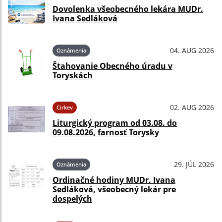
Dovolenka všeobecného lekára MUDr.
Ivana Sedláková
04. AUG 2026
Oznámenia
Štahovanie Obecného úradu v
Toryskách
02. AUG 2026
Cirkev
Liturgický program od 03.08. do
09.08.2026, farnosť Torysky
29. JÚL 2026
Oznámenia
Ordinačné hodiny MUDr. Ivana
Sedláková, všeobecný lekár pre
dospelých