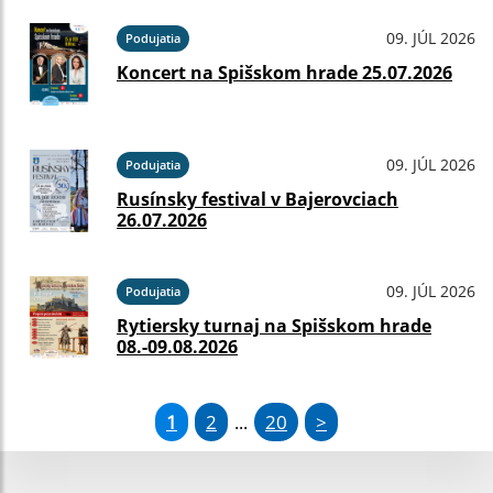
09. JÚL 2026
Podujatia
Koncert na Spišskom hrade 25.07.2026
09. JÚL 2026
Podujatia
Rusínsky festival v Bajerovciach
26.07.2026
09. JÚL 2026
Podujatia
Rytiersky turnaj na Spišskom hrade
08.-09.08.2026
1
2
20
>
...