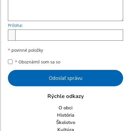
Príloha:
Príloha
*
povinné položky
*
Oboznámil som sa so
Google reCaptcha Response
Odoslať správu
Rýchle odkazy
O obci
História
Školstvo
Kultúra