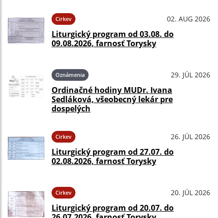
02. AUG 2026
Cirkev
Liturgický program od 03.08. do
09.08.2026, farnosť Torysky
29. JÚL 2026
Oznámenia
Ordinačné hodiny MUDr. Ivana
Sedláková, všeobecný lekár pre
dospelých
26. JÚL 2026
Cirkev
Liturgický program od 27.07. do
02.08.2026, farnosť Torysky
20. JÚL 2026
Cirkev
Liturgický program od 20.07. do
26.07.2026, farnosť Torysky