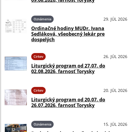
09.08.2026, farnosť Torysky
29. JÚL 2026
Oznámenia
Ordinačné hodiny MUDr. Ivana
Sedláková, všeobecný lekár pre
dospelých
26. JÚL 2026
Cirkev
Liturgický program od 27.07. do
02.08.2026, farnosť Torysky
20. JÚL 2026
Cirkev
Liturgický program od 20.07. do
26.07.2026, farnosť Torysky
15. JÚL 2026
Oznámenia