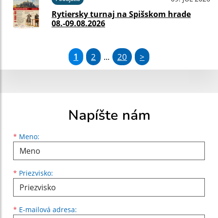
Rytiersky turnaj na Spišskom hrade
08.-09.08.2026
1
2
20
>
...
Napíšte nám
Meno
Priezvisko
E-mailová adresa
*
Meno:
*
Priezvisko:
*
E-mailová adresa: