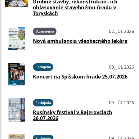
Drobné stavby, rekonštrukcie - ich
ohlasovanie stavebnému úradu v
Toryskách
07. JÚL 2026
Oznámenia
Nová ambulancia všeobecného lekára
09. JÚL 2026
Podujatia
Koncert na Spišskom hrade 25.07.2026
09. JÚL 2026
Podujatia
Rusínsky festival v Bajerovciach
26.07.2026
09. JÚL 2026
Podujatia