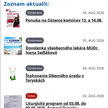
Zoznam aktualít:
05. AUG 2026
Oznámenia
Ponuka na čistenie komínov 13. a 14.08.
05. AUG 2026
Oznámenia
Dovolenka všeobecného lekára MUDr.
Ivana Sedláková
04. AUG 2026
Oznámenia
Štahovanie Obecného úradu v
Toryskách
02. AUG 2026
Cirkev
Liturgický program od 03.08. do